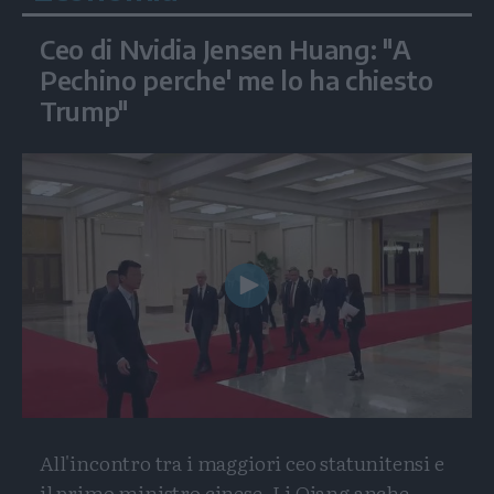
Ceo di Nvidia Jensen Huang: "A
Pechino perche' me lo ha chiesto
Trump"
Play
Video
All'incontro tra i maggiori ceo statunitensi e
il primo ministro cinese, Li Qiang anche