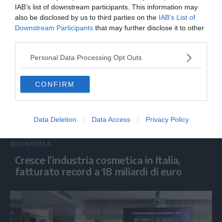
Finanza e Aerospazio, a Torino le sfide di
IAB’s list of downstream participants. This information may
un settore strategico per lo sviluppo
also be disclosed by us to third parties on the
IAB’s List of
Downstream Participants
that may further disclose it to other
third parties.
Personal Data Processing Opt Outs
CONFIRM
Data Deletion
Data Access
Privacy Policy
ECONOMIA
Cresce l’industria cosmetica in Italia,
fatturato record a 18 miliardi di euro