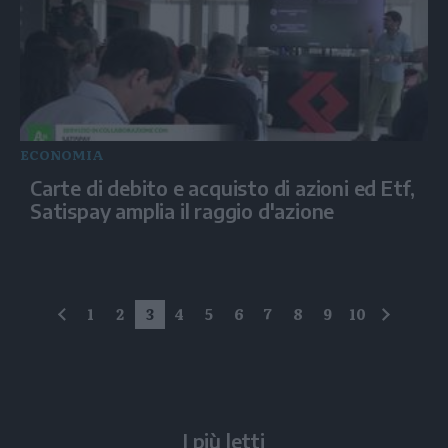
ECONOMIA
Carte di debito e acquisto di azioni ed Etf,
Satispay amplia il raggio d'azione
1
2
3
4
5
6
7
8
9
10
precedente
succes
I più letti