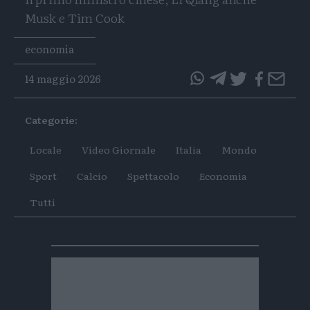
Musk e Tim Cook
Tags
economia
14 maggio 2026
questo
questo
articolo
articolo
Categorie:
su
su
Whatsapp
Telegram
Locale
Video Giornale
Italia
Mondo
Sport
Calcio
Spettacolo
Economia
Tutti