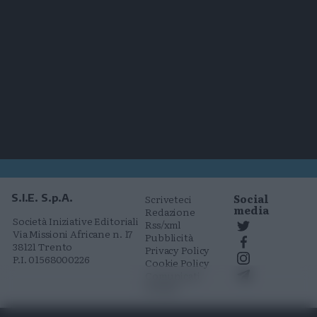
Social
S.I.E. S.p.A.
Scriveteci
media
Redazione
Società Iniziative Editoriali
Rss/xml
Via Missioni Africane n. 17
Pubblicità
38121 Trento
Privacy Policy
P.I. 01568000226
Cookie Policy
Comunicati
stampa