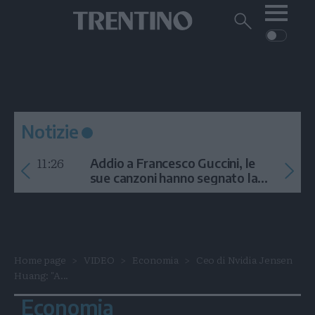
Me
Trentino
Cerca
su
Trentino
Cerca
su
Navigazione
Home
MONTAGNA
Trentino
principale
Facebook
Twitt
I
AMBIENTE
EVENTI
CRONACA
GARDA
CULTURA
PODCAST
Notizie
FOTO
Altre
11:26
Addio a Francesco Guccini, le
VIDEO
sue canzoni hanno segnato la
storia
GENERAZIONI
ITALIA-MONDO
Home page
VIDEO
Economia
Ceo di Nvidia Jensen
Huang: "A...
Economia