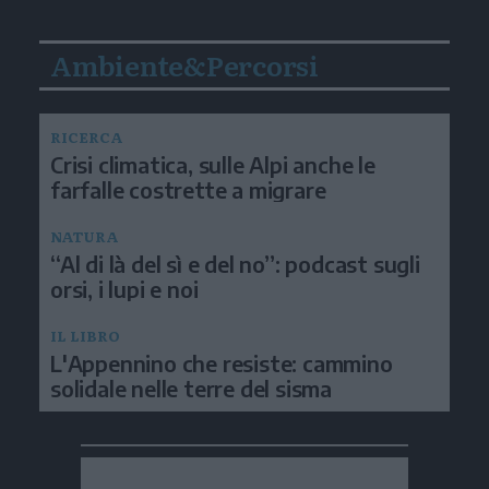
Ambiente&Percorsi
RICERCA
Crisi climatica, sulle Alpi anche le
farfalle costrette a migrare
NATURA
“Al di là del sì e del no”: podcast sugli
orsi, i lupi e noi
IL LIBRO
L'Appennino che resiste: cammino
solidale nelle terre del sisma