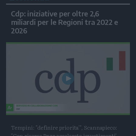
Cdp: iniziative per oltre 2,6
miliardi per le Regioni tra 2022 e
2026
Play
Video
Tempini: "definire priorita'", Scannapieco:
"Con risorse Pnrr accelerato investimenti'