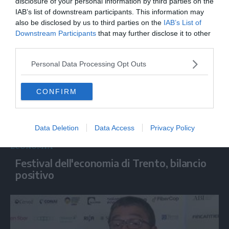
Conserve Italia compie 50 anni nella smart
disclosure of your personal information by third parties on the
IAB’s list of downstream participants. This information may
factory di Pomposa
also be disclosed by us to third parties on the
IAB’s List of
Downstream Participants
that may further disclose it to other
third parties.
Personal Data Processing Opt Outs
CONFIRM
Data Deletion
Data Access
Privacy Policy
ECONOMIA
Festival dell'economia di Trento, bilancio
positivo