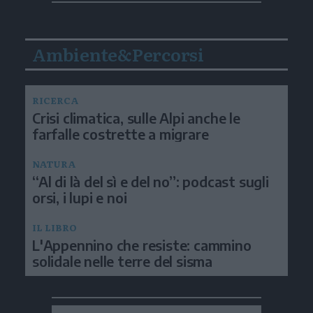
Ambiente&Percorsi
RICERCA
Crisi climatica, sulle Alpi anche le
farfalle costrette a migrare
NATURA
“Al di là del sì e del no”: podcast sugli
orsi, i lupi e noi
IL LIBRO
L'Appennino che resiste: cammino
solidale nelle terre del sisma