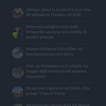
Albiano, nasce la nuova Pro Loco: è la
14ª affiliata in Trentino nel 2026
Intervento sul ghiacciaio della
Presanella: soccorsa una cordata di
quattro persone
Stasera a Folgaria il docufilm sul
bombardamento di S.Ilario
Orsi, un chilometro in 15 minuti: «Le
mappe degli avvistamenti possono
ingannare»
Escursione tragica in val di Non, Cles
piange “Gianni” Flaim
Incidente nel canyon della Val Noana,