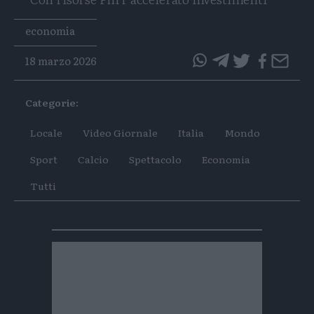
Tags
economia
18 marzo 2026
questo
questo
articolo
articolo
Categorie:
su
su
Whatsapp
Telegram
Locale
Video Giornale
Italia
Mondo
Sport
Calcio
Spettacolo
Economia
Tutti