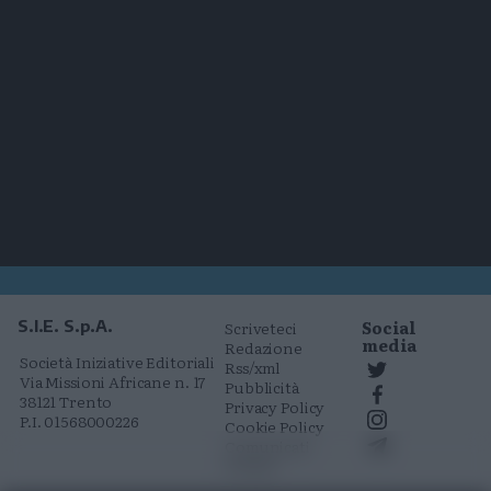
Social
S.I.E. S.p.A.
Scriveteci
media
Redazione
Società Iniziative Editoriali
Rss/xml
Via Missioni Africane n. 17
Pubblicità
38121 Trento
Privacy Policy
P.I. 01568000226
Cookie Policy
Comunicati
stampa