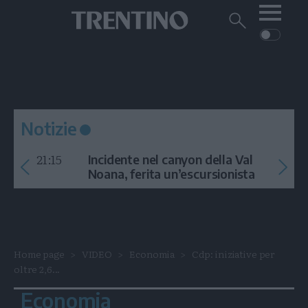
Me
Trentino
Cerca
su
Trentino
Cerca
su
Navigazione
Home
MONTAGNA
Trentino
principale
Facebook
Twitt
I
AMBIENTE
EVENTI
CRONACA
GARDA
CULTURA
PODCAST
Notizie
FOTO
Altre
21:15
Incidente nel canyon della Val
VIDEO
Noana, ferita un’escursionista
GENERAZIONI
ITALIA-MONDO
Home page
VIDEO
Economia
Cdp: iniziative per
oltre 2,6...
Economia