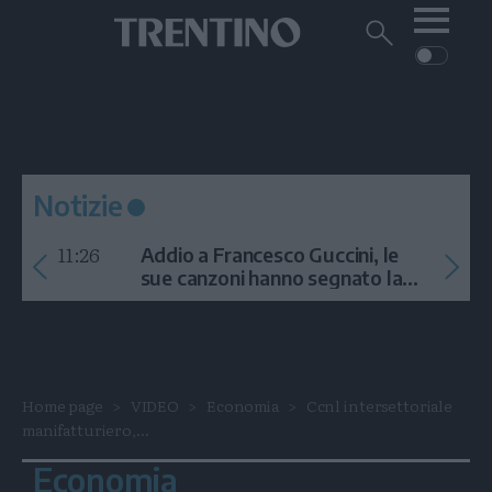
Me
Trentino
Cerca
su
Trentino
Cerca
su
Navigazione
Home
MONTAGNA
Trentino
principale
Facebook
Twitt
I
AMBIENTE
EVENTI
CRONACA
GARDA
CULTURA
PODCAST
Notizie
FOTO
Altre
11:26
Addio a Francesco Guccini, le
VIDEO
sue canzoni hanno segnato la
storia
GENERAZIONI
ITALIA-MONDO
Home page
VIDEO
Economia
Ccnl intersettoriale
manifatturiero,...
Economia