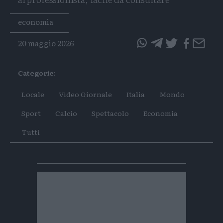
Tags
economia
20 maggio 2026
questo
questo
articolo
articolo
Categorie:
su
su
Whatsapp
Telegram
Locale
Video Giornale
Italia
Mondo
Sport
Calcio
Spettacolo
Economia
Tutti