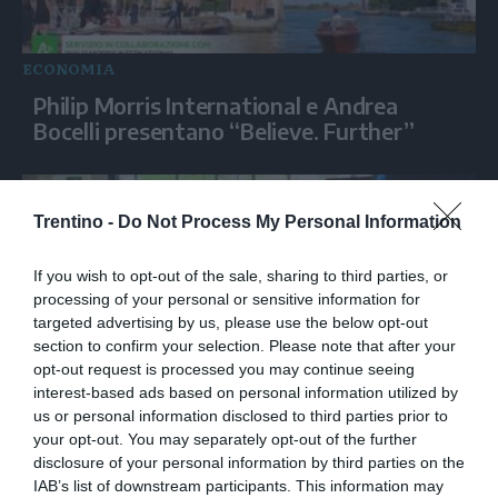
ECONOMIA
Philip Morris International e Andrea
Bocelli presentano “Believe. Further”
Trentino -
Do Not Process My Personal Information
If you wish to opt-out of the sale, sharing to third parties, or
processing of your personal or sensitive information for
targeted advertising by us, please use the below opt-out
section to confirm your selection. Please note that after your
opt-out request is processed you may continue seeing
interest-based ads based on personal information utilized by
ECONOMIA
us or personal information disclosed to third parties prior to
your opt-out. You may separately opt-out of the further
Siemens, la Physical AI ridisegna
disclosure of your personal information by third parties on the
l'industria
IAB’s list of downstream participants. This information may