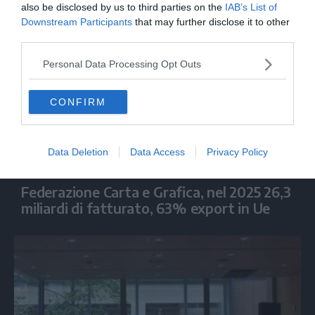
also be disclosed by us to third parties on the
IAB’s List of
Downstream Participants
that may further disclose it to other
third parties.
Personal Data Processing Opt Outs
CONFIRM
Data Deletion
Data Access
Privacy Policy
ECONOMIA
Federazione Carta e Grafica, nel 2025 26,3
miliardi di fatturato, 63% export in Ue