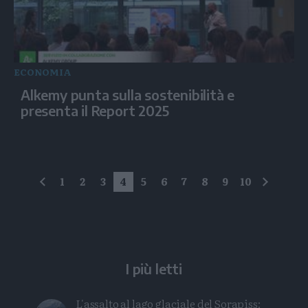
ECONOMIA
Alkemy punta sulla sostenibilità e
presenta il Report 2025
1
2
3
4
5
6
7
8
9
10
precedente
succes
I più letti
L'assalto al lago glaciale del Sorapiss: