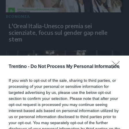
ECONOMIA
L'Oreal Italia-Unesco premia sei
scienziate, focus sul gender gap nelle
stem
Trentino -
Do Not Process My Personal Information
If you wish to opt-out of the sale, sharing to third parties, or
processing of your personal or sensitive information for
targeted advertising by us, please use the below opt-out
section to confirm your selection. Please note that after your
opt-out request is processed you may continue seeing
interest-based ads based on personal information utilized by
ECONOMIA
us or personal information disclosed to third parties prior to
Fondazione Allegra Agnelli, l'Istituto di
your opt-out. You may separately opt-out of the further
disclosure of your personal information by third parties on the