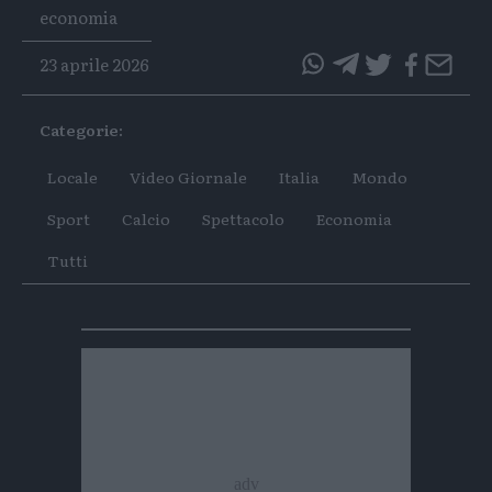
Tags
economia
23 aprile 2026
questo
questo
articolo
articolo
Categorie:
su
su
Whatsapp
Telegram
Locale
Video Giornale
Italia
Mondo
Sport
Calcio
Spettacolo
Economia
Tutti