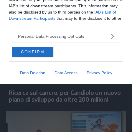
Candiolo festeggia in musica 40 anni
contro il cancro
IAB’s list of downstream participants. This information may
also be disclosed by us to third parties on the
IAB’s List of
Downstream Participants
that may further disclose it to other
third parties.
Personal Data Processing Opt Outs
CONFIRM
Data Deletion
Data Access
Privacy Policy
ECONOMIA
Ricerca sul cancro, per Candiolo un nuovo
piano di sviluppo da oltre 200 milioni