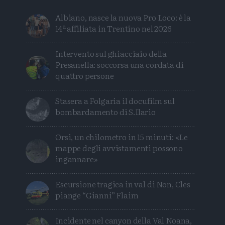
Albiano, nasce la nuova Pro Loco: è la
14ª affiliata in Trentino nel 2026
Intervento sul ghiacciaio della
Presanella: soccorsa una cordata di
quattro persone
Stasera a Folgaria il docufilm sul
bombardamento di S.Ilario
Orsi, un chilometro in 15 minuti: «Le
mappe degli avvistamenti possono
ingannare»
Escursione tragica in val di Non, Cles
piange “Gianni” Flaim
Incidente nel canyon della Val Noana,