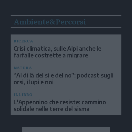
Ambiente&Percorsi
RICERCA
Crisi climatica, sulle Alpi anche le
farfalle costrette a migrare
NATURA
“Al di là del sì e del no”: podcast sugli
orsi, i lupi e noi
IL LIBRO
L'Appennino che resiste: cammino
solidale nelle terre del sisma