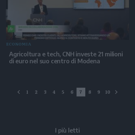
ECONOMIA
Agricoltura e tech, CNH investe 21 milioni
di euro nel suo centro di Modena
1
2
3
4
5
6
7
8
9
10
precedente
succes
I più letti