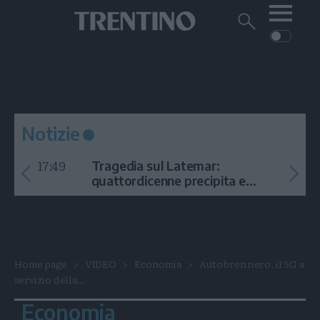
Me
Trentino
Cerca
su
Trentino
Cerca
su
Navigazione
Home
MONTAGNA
Trentino
principale
Facebook
Twitt
I
AMBIENTE
EVENTI
CRONACA
GARDA
CULTURA
PODCAST
Notizie
FOTO
Altre
17:49
Tragedia sul Latemar:
VIDEO
quattordicenne precipita e
muore
GENERAZIONI
ITALIA-MONDO
Home page
VIDEO
Economia
Autobrennero, il 5G a
servizio della...
Economia