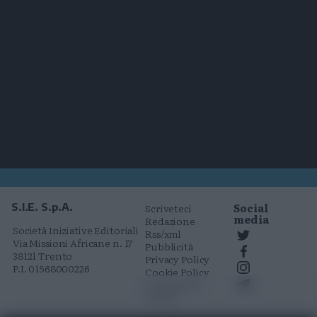
Social
S.I.E. S.p.A.
Scriveteci
media
Redazione
Società Iniziative Editoriali
Rss/xml
Via Missioni Africane n. 17
Pubblicità
38121 Trento
Privacy Policy
P.I. 01568000226
Cookie Policy
Comunicati
stampa