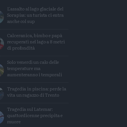
L'assalto al lago glaciale del
Sorapiss: un turista ci entra
anche col sup
Calceranica, bimbo e papà
recuperati nel lago a 8 metri
di profondità
Solo venerdì un calo delle
temperature ma
aumenteranno i temporali
Tragedia in piscina: perde la
Condividi
Condividi
Twitter
Condividi
Mail
vita un ragazzo di Trento
Tragedia sul Latemar:
quattordicenne precipita e
muore