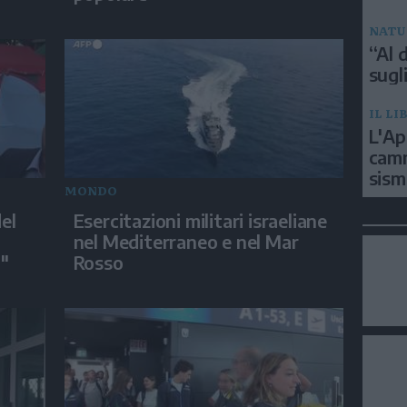
NATU
“Al d
sugli
IL LI
L'Ap
camm
sism
MONDO
el
Esercitazioni militari israeliane
nel Mediterraneo e nel Mar
a"
Rosso