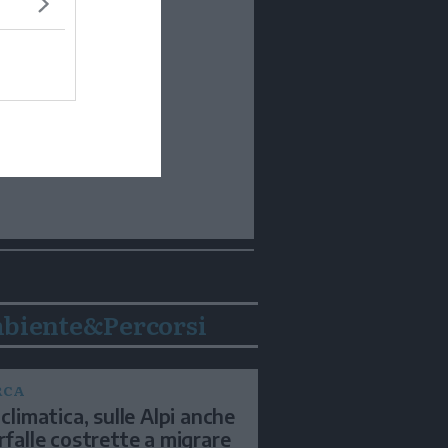
biente&Percorsi
RCA
 climatica, sulle Alpi anche
arfalle costrette a migrare