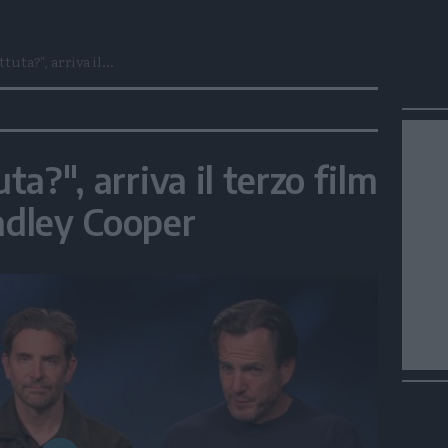
ttuta?", arriva il...
uta?", arriva il terzo film
radley Cooper