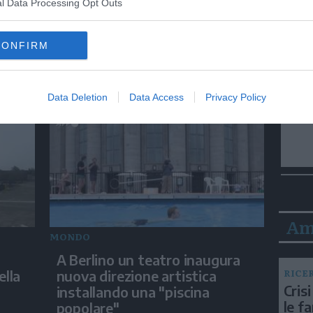
l Data Processing Opt Outs
MONDO
CONFIRM
con
De la Espriella: "In Colombia
torneranno ordine, autorità e
libertà"
Data Deletion
Data Access
Privacy Policy
Am
MONDO
A Berlino un teatro inaugura
RICE
ella
nuova direzione artistica
Crisi
installando una "piscina
le f
popolare"