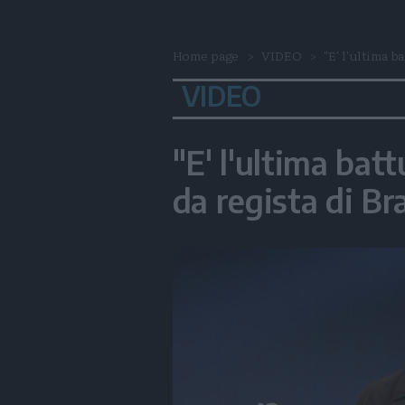
Home page
VIDEO
"E' l'ultima ba
VIDEO
"E' l'ultima batt
da regista di B