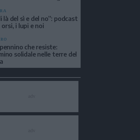
RA
i là del sì e del no”: podcast
 orsi, i lupi e noi
BRO
pennino che resiste:
ino solidale nelle terre del
a