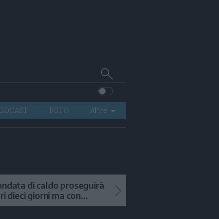
Cerca
su
Trentino
ODCAST
FOTO
Altre
VIDEO
GENERAZIONI
ITALIA-MONDO
ondata di caldo proseguirà
tri dieci giorni ma con
mporali