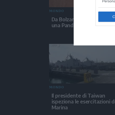
Persona
MONDO
Da Bolzano alla Mongolia 
una Panda da 150 euro
MONDO
Il presidente di Taiwan
ispeziona le esercitazioni d
Marina