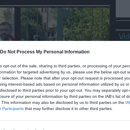
Vid
Do Not Process My Personal Information
SPETTACOLO
Ultimo saluto a Guccini tra
to opt-out of the sale, sharing to third parties, or processing of your per
ra
applausi e commozione a
formation for targeted advertising by us, please use the below opt-out s
Pavana
r selection. Please note that after your opt-out request is processed y
eing interest-based ads based on personal information utilized by us or
disclosed to third parties prior to your opt-out. You may separately opt-
losure of your personal information by third parties on the IAB’s list of
Bepp
. This information may also be disclosed by us to third parties on the
IA
sta
Participants
that may further disclose it to other third parties.