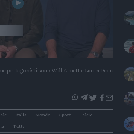
Play
Video
due protagonisti sono Will Arnett e Laura Dern
questo
questo
articolo
articolo
ale
Italia
Mondo
Sport
Calcio
su
su
Whatsapp
Telegram
ia
Tutti