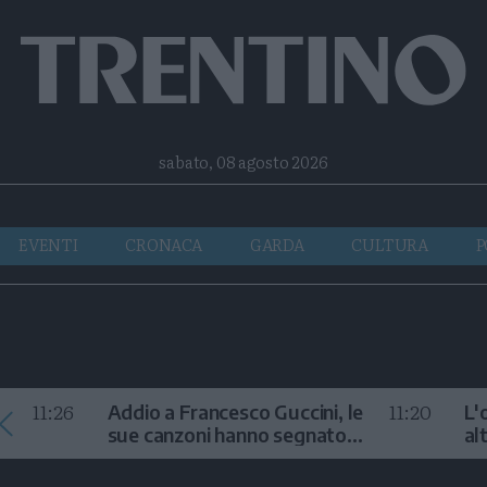
Facebook
Twitter
Instagram
Telegram
RSS
sabato, 08 agosto 2026
EVENTI
CRONACA
GARDA
CULTURA
P
11:26
11:20
Addio a Francesco Guccini, le
L'
sue canzoni hanno segnato
al
la storia
te