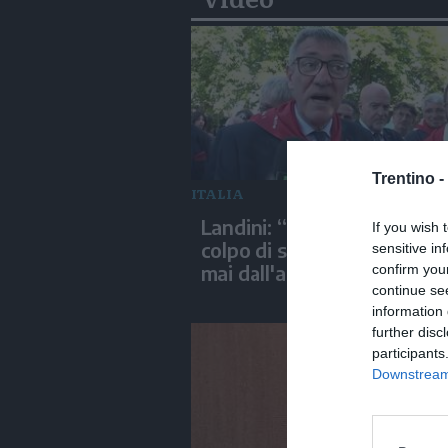
Trentino -
ITALIA
Landini: “Fidanza ha preso
If you wish 
colpo di sole, Cgil non si gi
sensitive in
mai dall'altra parte”
confirm you
continue se
information 
further disc
participants
Downstream 