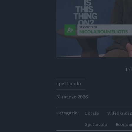
I 
Tags
spettacolo
31 marzo 2026
Categorie:
Locale
Video Giorn
Spettacolo
Econom