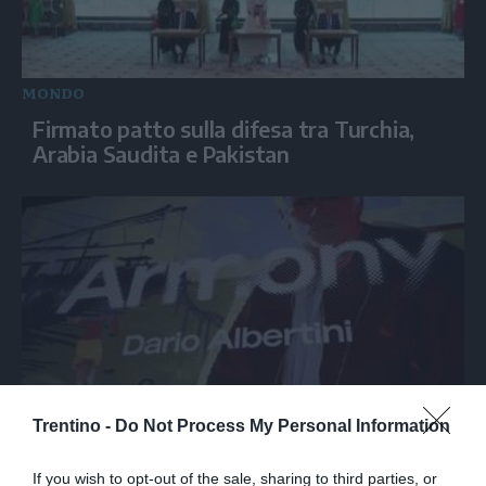
MONDO
Firmato patto sulla difesa tra Turchia,
Arabia Saudita e Pakistan
Trentino -
Do Not Process My Personal Information
SPETTACOLO
Armony, Mastandrea diretto da Albertini
If you wish to opt-out of the sale, sharing to third parties, or