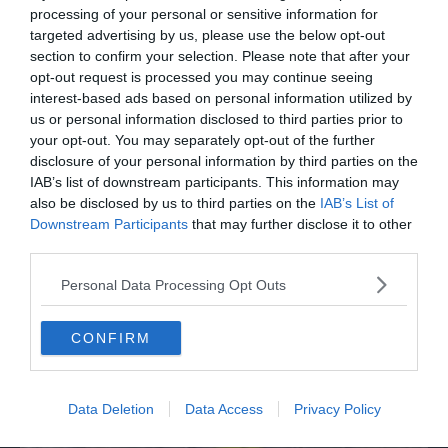
presenta la sua famiglia diversa ma felice
processing of your personal or sensitive information for
targeted advertising by us, please use the below opt-out
section to confirm your selection. Please note that after your
opt-out request is processed you may continue seeing
interest-based ads based on personal information utilized by
us or personal information disclosed to third parties prior to
your opt-out. You may separately opt-out of the further
disclosure of your personal information by third parties on the
IAB’s list of downstream participants. This information may
also be disclosed by us to third parties on the
IAB’s List of
Downstream Participants
that may further disclose it to other
third parties.
SPETTACOLO
Personal Data Processing Opt Outs
Joni Sighvatsson: "Il cinema italiano ha
disegnato la mia visione del mondo e del
cinema"
CONFIRM
Data Deletion
Data Access
Privacy Policy