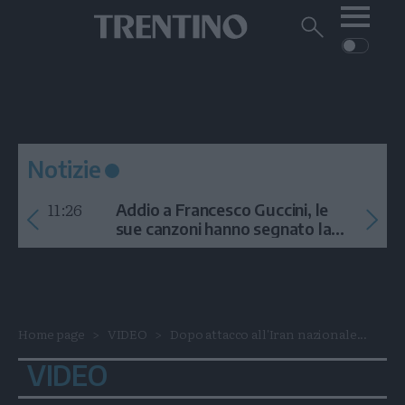
Me
Trentino
Cerca
su
Trentino
Cerca
su
Navigazione
Home
MONTAGNA
Trentino
principale
Facebook
Twitt
I
AMBIENTE
EVENTI
CRONACA
GARDA
CULTURA
PODCAST
Notizie
FOTO
Altre
11:26
Addio a Francesco Guccini, le
VIDEO
sue canzoni hanno segnato la
storia
GENERAZIONI
ITALIA-MONDO
Home page
VIDEO
Dopo attacco all'Iran nazionale...
VIDEO