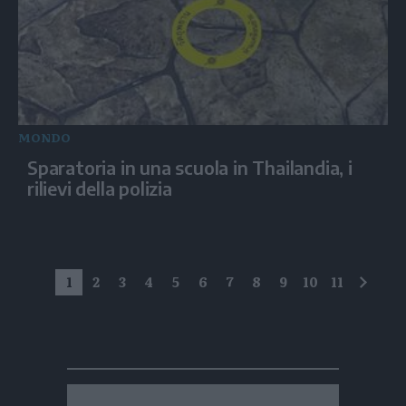
MONDO
Sparatoria in una scuola in Thailandia, i
rilievi della polizia
1
2
3
4
5
6
7
8
9
10
11
succe