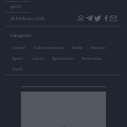
Tags
sport
28 febbraio 2026
questo
questo
articolo
articolo
Categorie:
su
su
Whatsapp
Telegram
Locale
Video Giornale
Italia
Mondo
Sport
Calcio
Spettacolo
Economia
Tutti