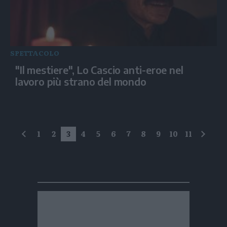
SPETTACOLO
"Il mestiere", Lo Cascio anti-eroe nel
lavoro più strano del mondo
1
2
3
4
5
6
7
8
9
10
11
precedente
succe