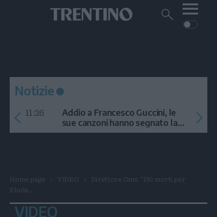
Me
Trentino
Cerca
su
Trentino
Cerca
su
Navigazione
Home
MONTAGNA
Trentino
principale
Facebook
Twitt
I
AMBIENTE
EVENTI
CRONACA
GARDA
CULTURA
PODCAST
Notizie
FOTO
Altre
11:26
Addio a Francesco Guccini, le
VIDEO
sue canzoni hanno segnato la
storia
GENERAZIONI
ITALIA-MONDO
Home page
VIDEO
Direttore Oms: "130 morti per
Ebola...
VIDEO