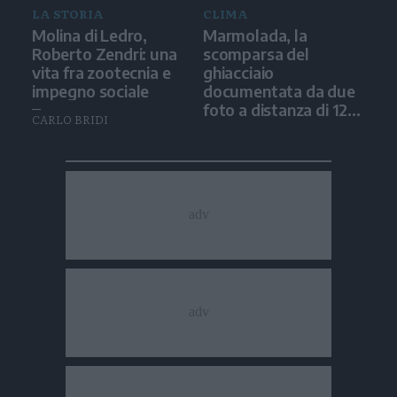
LA STORIA
CLIMA
Molina di Ledro,
Marmolada, la
Roberto Zendri: una
scomparsa del
vita fra zootecnia e
ghiacciaio
impegno sociale
documentata da due
foto a distanza di 12
CARLO BRIDI
anni