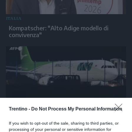
ITALIA
Kompatscher: "Alto Adige modello di
convivenza"
Trentino -
Do Not Process My Personal Information
MONDO
Drone con esplosivo trovato all'aeroporto
If you wish to opt-out of the sale, sharing to third parties, or
di Lipsia vicino ad aereo ucraino
processing of your personal or sensitive information for