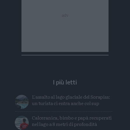
I più letti
L'assalto al lago glaciale del Sorapiss:
un turista ci entra anche col sup
Calceranica, bimbo e papà recuperati
nel lago a 8 metri di profondità