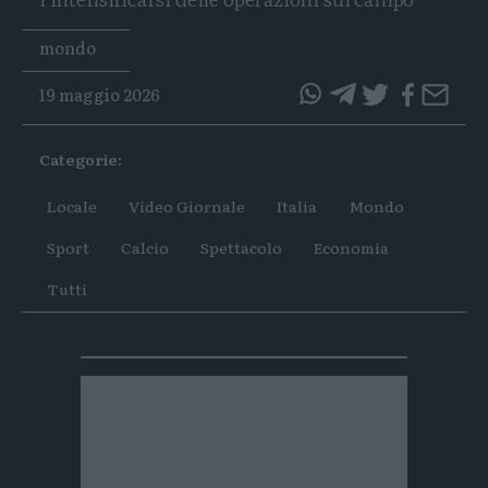
Tags
mondo
19 maggio 2026
questo
questo
articolo
articolo
Categorie:
su
su
Whatsapp
Telegram
Locale
Video Giornale
Italia
Mondo
Sport
Calcio
Spettacolo
Economia
Tutti