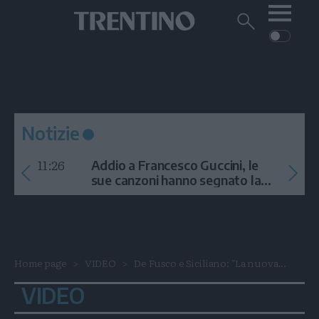
Me
Trentino
Cerca
su
Trentino
Cerca
su
Navigazione
Home
MONTAGNA
Trentino
principale
Facebook
Twitt
I
AMBIENTE
EVENTI
CRONACA
GARDA
CULTURA
PODCAST
Notizie
FOTO
Altre
11:26
Addio a Francesco Guccini, le
VIDEO
sue canzoni hanno segnato la
storia
GENERAZIONI
ITALIA-MONDO
Home page
VIDEO
De Fusco e Siciliano: "La nuova...
VIDEO