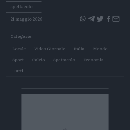
Tags
spettacolo
21 maggio 2026
questo
questo
articolo
articolo
Categorie:
su
su
Whatsapp
Telegram
Locale
Video Giornale
Italia
Mondo
Sport
Calcio
Spettacolo
Economia
Tutti