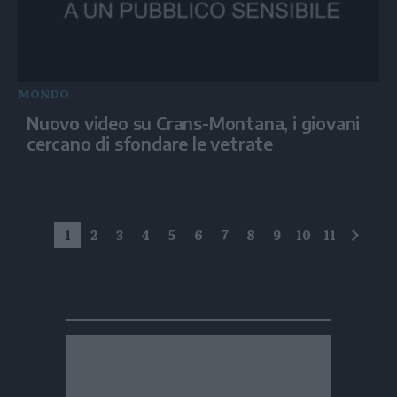
MONDO
Nuovo video su Crans-Montana, i giovani
cercano di sfondare le vetrate
1
2
3
4
5
6
7
8
9
10
11
succe