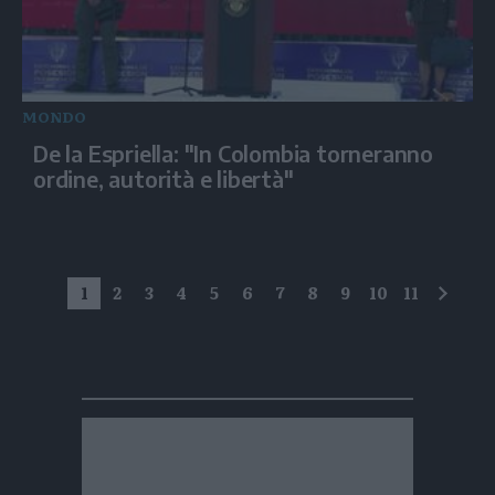
MONDO
De la Espriella: "In Colombia torneranno
ordine, autorità e libertà"
1
2
3
4
5
6
7
8
9
10
11
succe