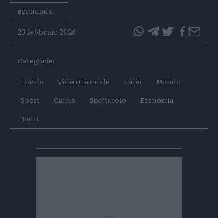
Tags
economia
23 febbraio 2026
questo
questo
articolo
articolo
Categorie:
su
su
Whatsapp
Telegram
Locale
Video Giornale
Italia
Mondo
Sport
Calcio
Spettacolo
Economia
Tutti