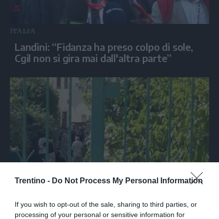
ITALIA
Landini: “Fidanza ha preso colpo di sole,
Cgil non si gira mai dall'altra parte”
Trentino -
Do Not Process My Personal Information
SPETTACOLO
Ultimo saluto a Guccini tra applausi e
If you wish to opt-out of the sale, sharing to third parties, or
commozione a Pavana
processing of your personal or sensitive information for