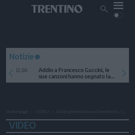
Me
Trentino
Cerca
su
Trentino
Cerca
su
Navigazione
Home
MONTAGNA
Trentino
principale
Facebook
Twitt
I
AMBIENTE
EVENTI
CRONACA
GARDA
CULTURA
PODCAST
Notizie
FOTO
Altre
11:26
Addio a Francesco Guccini, le
VIDEO
sue canzoni hanno segnato la
storia
GENERAZIONI
ITALIA-MONDO
Home page
VIDEO
Dalla prevenzione al territorio, 7...
VIDEO