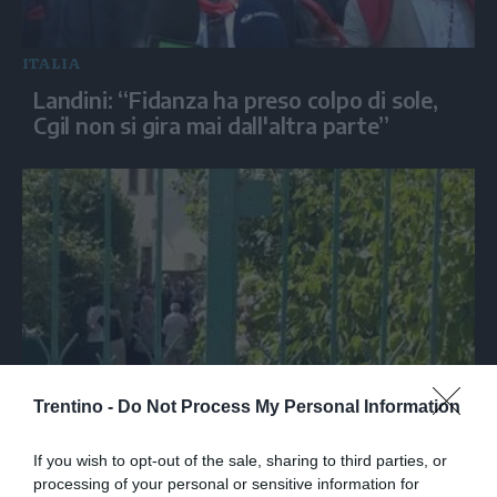
ITALIA
Landini: “Fidanza ha preso colpo di sole,
Cgil non si gira mai dall'altra parte”
Trentino -
Do Not Process My Personal Information
SPETTACOLO
Ultimo saluto a Guccini tra applausi e
If you wish to opt-out of the sale, sharing to third parties, or
commozione a Pavana
processing of your personal or sensitive information for