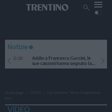
Me
Trentino
Cerca
su
Trentino
Cerca
su
Navigazione
Home
MONTAGNA
Trentino
principale
Facebook
Twitt
I
AMBIENTE
EVENTI
CRONACA
GARDA
CULTURA
PODCAST
Notizie
FOTO
Altre
11:26
Addio a Francesco Guccini, le
VIDEO
sue canzoni hanno segnato la
storia
GENERAZIONI
ITALIA-MONDO
Home page
VIDEO
Cpr Albania: "Serve trasparenza
per...
VIDEO