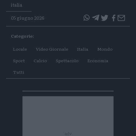
Tags
italia
05 giugno 2026
questo
questo
articolo
articolo
Categorie:
su
su
Whatsapp
Telegram
Locale
Video Giornale
Italia
Mondo
Sport
Calcio
Spettacolo
Economia
Tutti