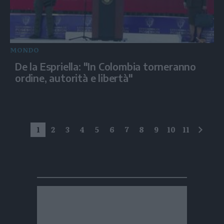
MONDO
De la Espriella: "In Colombia torneranno
ordine, autorità e libertà"
1
2
3
4
5
6
7
8
9
10
11
succe