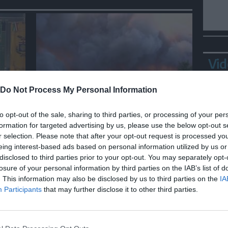
Vid
Do Not Process My Personal Information
MONDO
r
Grecia, incendio a 70 km da
to opt-out of the sale, sharing to third parties, or processing of your per
Atene minaccia Porto
formation for targeted advertising by us, please use the below opt-out s
r selection. Please note that after your opt-out request is processed y
Germeno
eing interest-based ads based on personal information utilized by us or
disclosed to third parties prior to your opt-out. You may separately opt-
losure of your personal information by third parties on the IAB’s list of
Ortl
. This information may also be disclosed by us to third parties on the
IA
in p
Participants
that may further disclose it to other third parties.