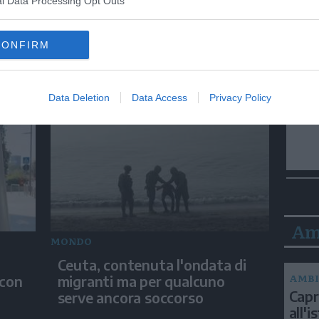
l Data Processing Opt Outs
MONDO
CONFIRM
Ucraina, migliaia in piazza per
le
chiedere il reintegro di Fedorov
Data Deletion
Data Access
Privacy Policy
Am
MONDO
Ceuta, contenuta l'ondata di
AMBI
 con
migranti ma per qualcuno
Capri
serve ancora soccorso
all'