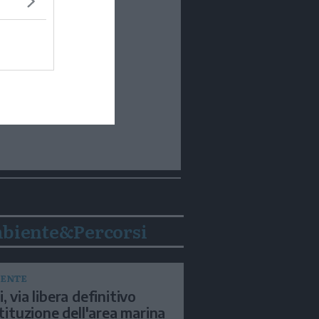
biente&Percorsi
ENTE
, via libera definitivo
istituzione dell'area marina