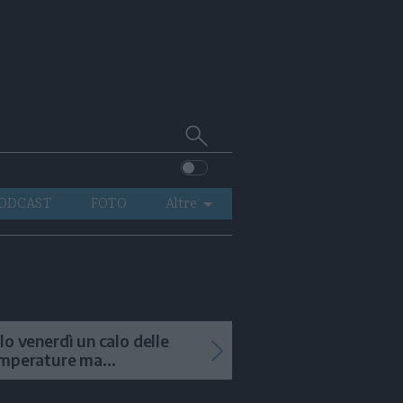
Cerca
su
Trentino
ODCAST
FOTO
Altre
VIDEO
GENERAZIONI
ITALIA-MONDO
lo venerdì un calo delle
mperature ma
menteranno i temporali