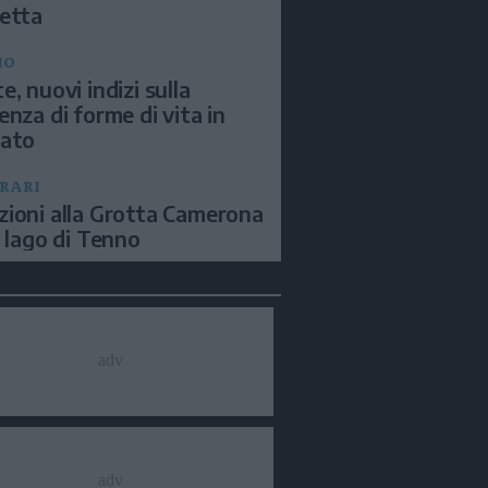
etta
IO
e, nuovi indizi sulla
enza di forme di vita in
sato
ERARI
ioni alla Grotta Camerona
l lago di Tenno