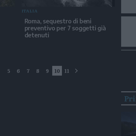
ITALIA
Roma, sequestro di beni
preventivo per 7 soggetti già
detenuti
4
5
6
7
8
9
10
11
successivo
Pr