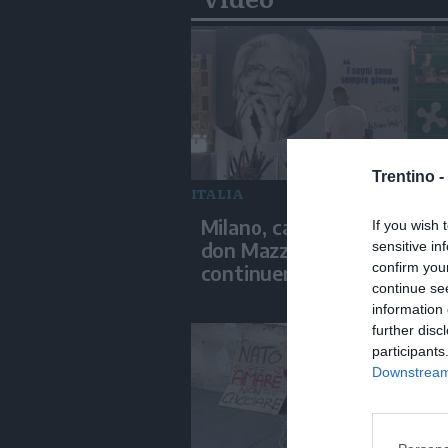
Trentino -
ITALIA
Milano, camera ardente pe
If you wish 
don Mazzi. "La sua eredità
sensitive in
confirm you
continuerà"
continue se
information 
further disc
participants
Downstream 