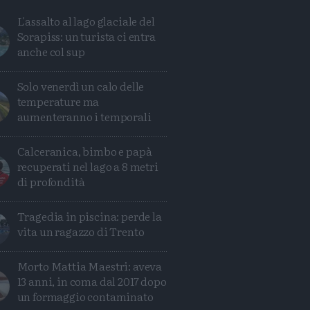
L'assalto al lago glaciale del
Sorapiss: un turista ci entra
anche col sup
Solo venerdì un calo delle
temperature ma
aumenteranno i temporali
Calceranica, bimbo e papà
recuperati nel lago a 8 metri
di profondità
Tragedia in piscina: perde la
Condividi
Condividi
Twitter
Condividi
Mail
vita un ragazzo di Trento
Morto Mattia Maestri: aveva
13 anni, in coma dal 2017 dopo
un formaggio contaminato