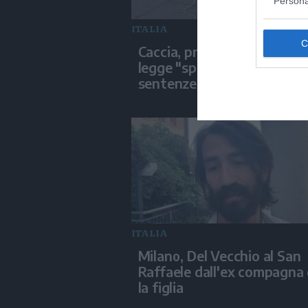
Persona
ITALIA
Caccia, protesta contro la
legge "spara-tutto": "No al
sentenze di morte"
ITALIA
Milano, Del Vecchio al San
Raffaele dall'ex compagna
la figlia