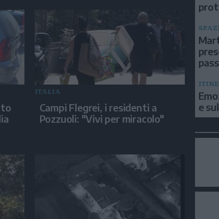
prot
SPAZ
Mart
pres
pas
ITIN
ITALIA
Emoz
e su
uto
Campi Flegrei, i residenti a
ia
Pozzuoli: "Vivi per miracolo"