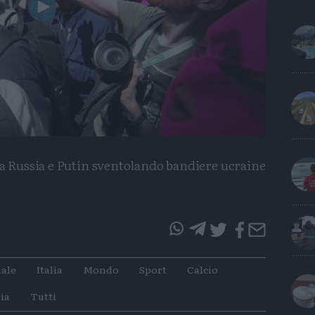
Play
Video
la Russia e Putin sventolando bandiere ucraine
questo
questo
articolo
articolo
ale
Italia
Mondo
Sport
Calcio
su
su
Whatsapp
Telegram
ia
Tutti