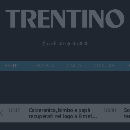
Facebook
Twitter
Instagram
Telegram
RSS
giovedì, 06 agosto 2026
EVENTI
CRONACA
GARDA
CULTURA
P
16:47
16:30
Calceranica, bimbo e papà
So
recuperati nel lago a 8 metri
te
di profondità
au