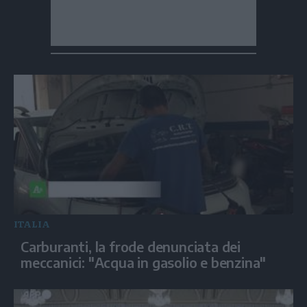
ITALIA
Carburanti, la frode denunciata dei
meccanici: "Acqua in gasolio e benzina"