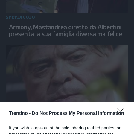
SPETTACOLO
Armony, Mastandrea diretto da Albertini
presenta la sua famiglia diversa ma felice
SPETTACOLO
Trentino -
Do Not Process My Personal Information
Joni Sighvatsson: "Il cinema italiano ha
disegnato la mia visione del mondo e del
If you wish to opt-out of the sale, sharing to third parties, or
processing of your personal or sensitive information for