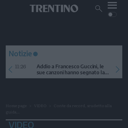
Me
Trentino
Cerca
su
Trentino
Cerca
su
Navigazione
Home
MONTAGNA
Trentino
principale
Facebook
Twitt
I
AMBIENTE
EVENTI
CRONACA
GARDA
CULTURA
PODCAST
Notizie
FOTO
Altre
11:26
Addio a Francesco Guccini, le
VIDEO
sue canzoni hanno segnato la
storia
GENERAZIONI
ITALIA-MONDO
Home page
VIDEO
Conte da record, scudetto alla
guida...
VIDEO