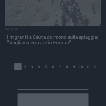
MONDO
I migranti a Ceuta dormono sulla spiaggia:
"Vogliamo entrare in Europa"
1
2
3
4
5
6
7
8
9
10
11
succe