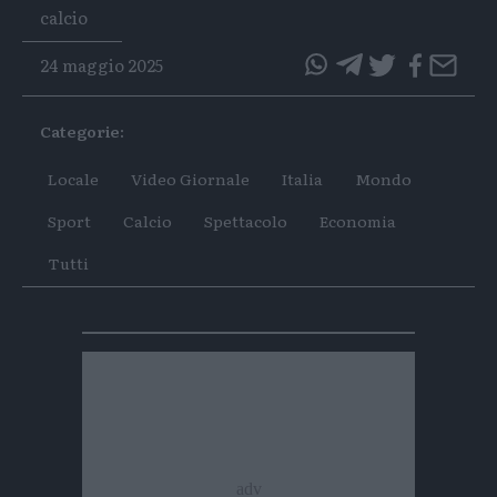
Tags
calcio
24 maggio 2025
questo
questo
articolo
articolo
Categorie:
su
su
Whatsapp
Telegram
Locale
Video Giornale
Italia
Mondo
Sport
Calcio
Spettacolo
Economia
Tutti