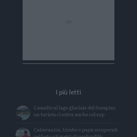
I più letti
L'assalto al lago glaciale del Sorapiss:
un turista ci entra anche col sup
Calceranica, bimbo e papà recuperati
nel lago a 8 metri di profondità