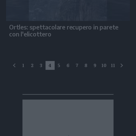
Ortles: spettacolare recupero in parete
con l'elicottero
1
2
3
4
5
6
7
8
9
10
11
precedente
succe