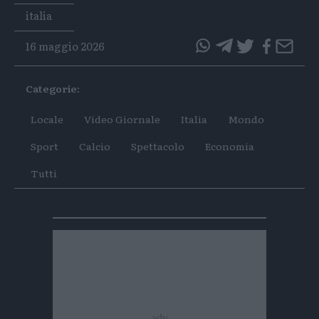
Tags
italia
16 maggio 2026
questo
questo
articolo
articolo
Categorie:
su
su
Whatsapp
Telegram
Locale
Video Giornale
Italia
Mondo
Sport
Calcio
Spettacolo
Economia
Tutti