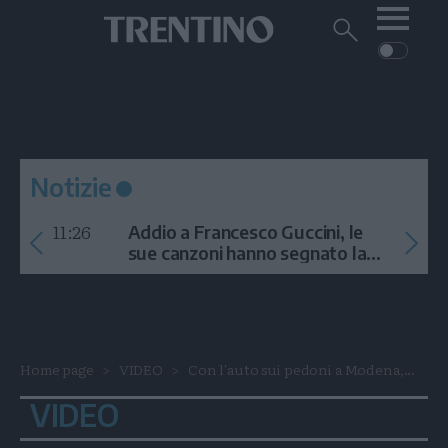
Me
Trentino
Cerca
su
Trentino
Cerca
su
Navigazione
Home
MONTAGNA
Trentino
principale
Facebook
Twitt
I
AMBIENTE
EVENTI
CRONACA
GARDA
CULTURA
PODCAST
Notizie
FOTO
Altre
11:26
Addio a Francesco Guccini, le
VIDEO
sue canzoni hanno segnato la
storia
GENERAZIONI
ITALIA-MONDO
Home page
VIDEO
Con l'auto sui pedoni a Modena,...
VIDEO