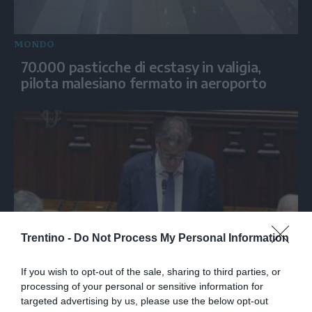
MONDO
70.000 pasticche di ecstasy in valigia,
pilota malesiano fermato in aeroporto
Trentino -
Do Not Process My Personal Information
ITALIA
If you wish to opt-out of the sale, sharing to third parties, or
Giorgetti: “Ok dell'Ue alla clausola a
processing of your personal or sensitive information for
ottobre, poi lo scostamento”
targeted advertising by us, please use the below opt-out