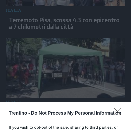
ITALIA
Terremoto Pisa, scossa 4.3 con epicentro
a 7 chilometri dalla città
ITALIA
Spin Time, Cavallo: "Condizioni sanitarie
Trentino -
Do Not Process My Personal Information
peggiorano, accelerare il rientro delle
famiglie"
If you wish to opt-out of the sale, sharing to third parties, or