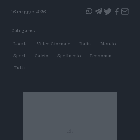
16 maggio 2026
questo
questo
articolo
articolo
Categorie:
su
su
Whatsapp
Telegram
Locale
Video Giornale
Italia
Mondo
Sport
Calcio
Spettacolo
Economia
Tutti