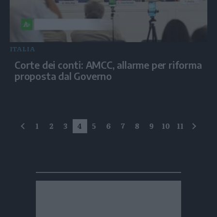
ITALIA
Corte dei conti: AMCC, allarme per riforma
proposta dal Governo
1
2
3
4
5
6
7
8
9
10
11
precedente
succe