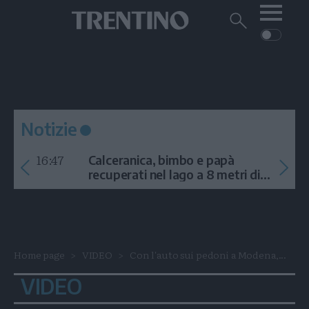
Me
Trentino
Cerca
su
Trentino
Cerca
su
Navigazione
Home
MONTAGNA
Trentino
principale
Facebook
Twitt
I
AMBIENTE
EVENTI
CRONACA
GARDA
CULTURA
PODCAST
Notizie
FOTO
Altre
16:47
Calceranica, bimbo e papà
VIDEO
recuperati nel lago a 8 metri di
profondità
GENERAZIONI
ITALIA-MONDO
Home page
VIDEO
Con l'auto sui pedoni a Modena,...
VIDEO