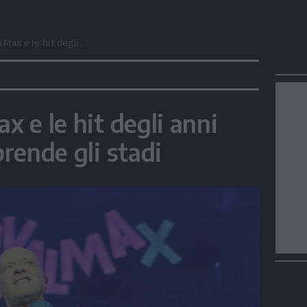
lMax e le hit degli...
x e le hit degli anni
prende gli stadi