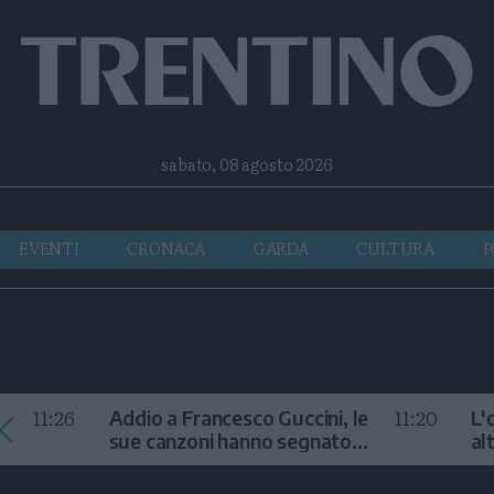
Facebook
Twitter
Instagram
Telegram
RSS
sabato, 08 agosto 2026
EVENTI
CRONACA
GARDA
CULTURA
P
11:26
11:20
Addio a Francesco Guccini, le
L'
sue canzoni hanno segnato
al
la storia
te