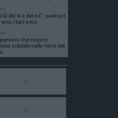
RA
i là del sì e del no”: podcast
 orsi, i lupi e noi
BRO
pennino che resiste:
ino solidale nelle terre del
a