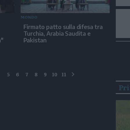
MONDO
Firmato patto sulla difesa tra
Turchia, Arabia Saudita e
a"
Pakistan
4
5
6
7
8
9
10
11
successivo
Pr