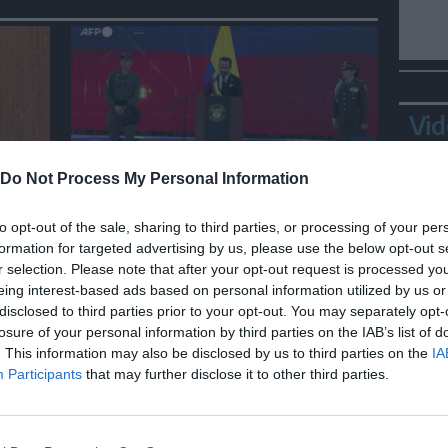
Vid
Do Not Process My Personal Information
MONDO
con
De la Espriella: "In Colombia
to opt-out of the sale, sharing to third parties, or processing of your per
torneranno ordine, autorità e
formation for targeted advertising by us, please use the below opt-out s
libertà"
r selection. Please note that after your opt-out request is processed y
eing interest-based ads based on personal information utilized by us or
disclosed to third parties prior to your opt-out. You may separately opt-
losure of your personal information by third parties on the IAB’s list of
Bepp
. This information may also be disclosed by us to third parties on the
IA
sta
Participants
that may further disclose it to other third parties.