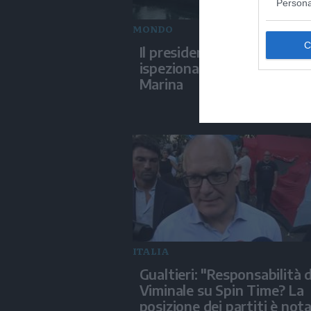
Persona
MONDO
Il presidente di Taiwan
ispeziona le esercitazioni d
Marina
ITALIA
Gualtieri: "Responsabilità d
Viminale su Spin Time? La
posizione dei partiti è not