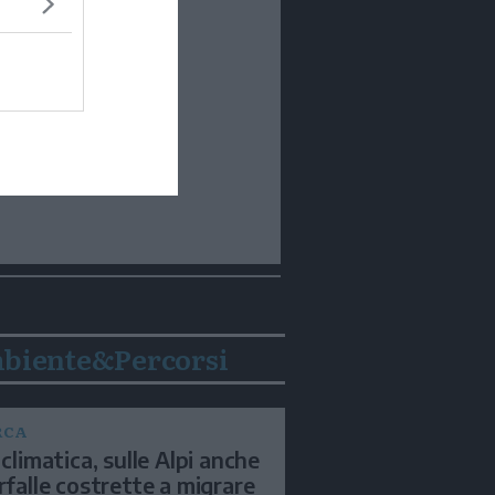
biente&Percorsi
RCA
 climatica, sulle Alpi anche
arfalle costrette a migrare