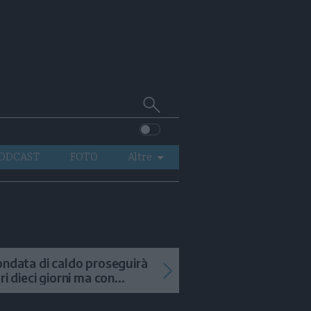
Cerca
su
Trentino
ODCAST
FOTO
Altre
VIDEO
GENERAZIONI
ITALIA-MONDO
ondata di caldo proseguirà
tri dieci giorni ma con
mporali