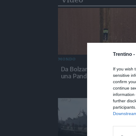
Trentino -
MONDO
Da Bolzano alla Mongolia 
If you wish 
una Panda da 150 euro
sensitive in
confirm you
continue se
information 
further disc
participants
Downstream 