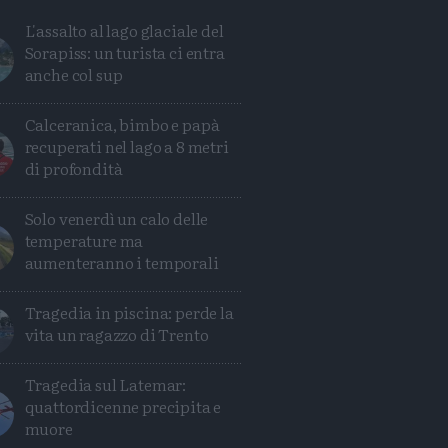
L'assalto al lago glaciale del
Sorapiss: un turista ci entra
anche col sup
Calceranica, bimbo e papà
recuperati nel lago a 8 metri
di profondità
Solo venerdì un calo delle
temperature ma
aumenteranno i temporali
Tragedia in piscina: perde la
Condividi
Condividi
Twitter
Condividi
Mail
vita un ragazzo di Trento
Tragedia sul Latemar:
quattordicenne precipita e
muore