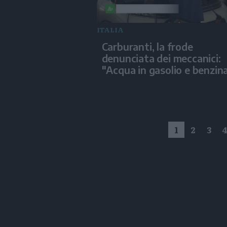
ITALIA
Carburanti, la frode
denunciata dei meccanici:
"Acqua in gasolio e benzin
1
2
3