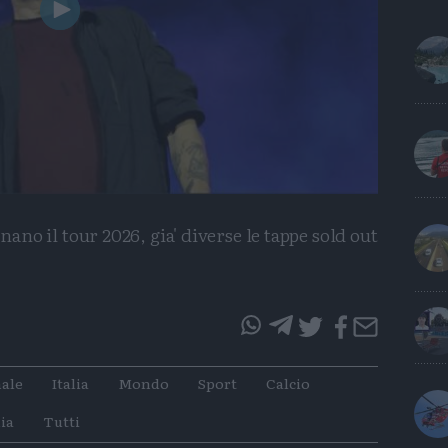
Play
Video
gnano il tour 2026, gia' diverse le tappe sold out
questo
questo
articolo
articolo
ale
Italia
Mondo
Sport
Calcio
su
su
Whatsapp
Telegram
ia
Tutti