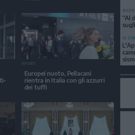
NATU
“Al d
sugli
IL LI
L'Ap
camm
sism
SPORT
Europei nuoto, Pellacani
ti-
rientra in Italia con gli azzurri
dei tuffi