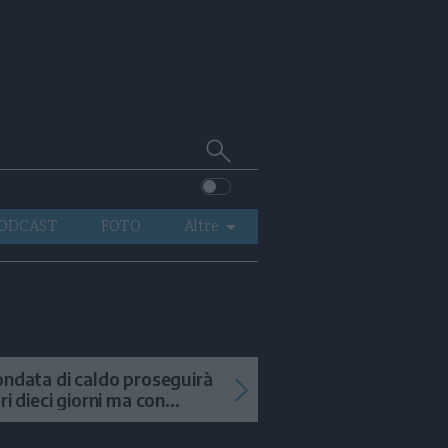
Cerca
su
Trentino
ODCAST
FOTO
Altre
VIDEO
GENERAZIONI
ITALIA-MONDO
ondata di caldo proseguirà
tri dieci giorni ma con
mporali