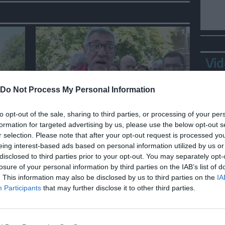
Vid
Do Not Process My Personal Information
ITALIA
to opt-out of the sale, sharing to third parties, or processing of your per
formation for targeted advertising by us, please use the below opt-out s
 ad
Landini: “Fidanza ha preso
r selection. Please note that after your opt-out request is processed y
ntre
colpo di sole, Cgil non si gira
eing interest-based ads based on personal information utilized by us or
, si
mai dall'altra parte”
disclosed to third parties prior to your opt-out. You may separately opt-
losure of your personal information by third parties on the IAB’s list of
Bepp
. This information may also be disclosed by us to third parties on the
IA
sta
Participants
that may further disclose it to other third parties.