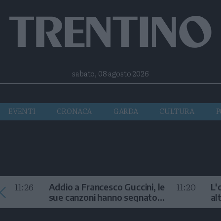
Facebook
Twitter
Instagram
Telegram
RSS
sabato, 08 agosto 2026
EVENTI
CRONACA
GARDA
CULTURA
P
11:26
11:20
Addio a Francesco Guccini, le
L'
sue canzoni hanno segnato
al
la storia
te