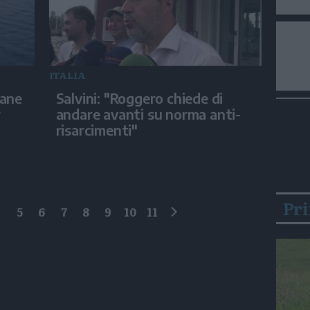
ITALIA
iane
Salvini: "Roggero chiede di
r
andare avanti su norma anti-
risarcimenti"
Pr
4
5
6
7
8
9
10
11
successivo