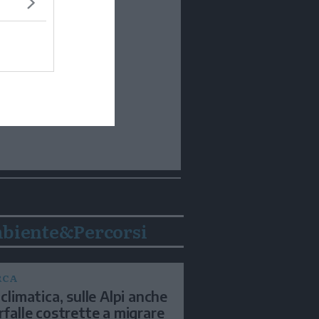
biente&Percorsi
RCA
 climatica, sulle Alpi anche
arfalle costrette a migrare