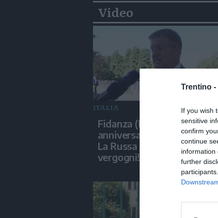
Video
Trentino -
ITALIA
If you wish 
sensitive in
Fidanza (FdI): 'Cgil di spalle
confirm you
anniversario Marcinelle me
continue se
La Russa leggeva Mattarella
information 
vergogni!'
further disc
participants
Downstream 