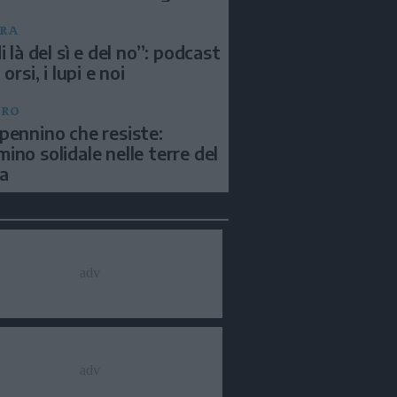
RA
i là del sì e del no”: podcast
 orsi, i lupi e noi
BRO
pennino che resiste:
ino solidale nelle terre del
a