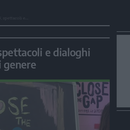
, spettacoli e...
spettacoli e dialoghi
di genere