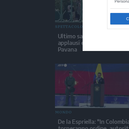
Persona
SPETTACOLO
Ultimo saluto a Guccini tra
applausi e commozione a
Pavana
MONDO
De la Espriella: "In Colombi
torneranno ordine, autorit