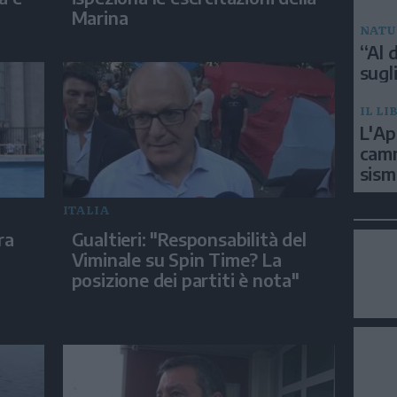
Marina
NATU
“Al d
sugli
IL LI
L'Ap
camm
sism
ITALIA
ra
Gualtieri: "Responsabilità del
Viminale su Spin Time? La
posizione dei partiti è nota"