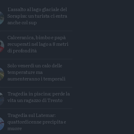
L'assalto al lago glaciale del
Sorapiss: un turista ci entra
anche col sup
Calceranica, bimbo e papà
recuperati nel lago a 8 metri
di profondità
Solo venerdì un calo delle
temperature ma
aumenteranno i temporali
Tragedia in piscina: perde la
vita un ragazzo di Trento
Condividi
Condividi
Twitter
Condividi
Mail
Tragedia sul Latemar:
quattordicenne precipita e
muore