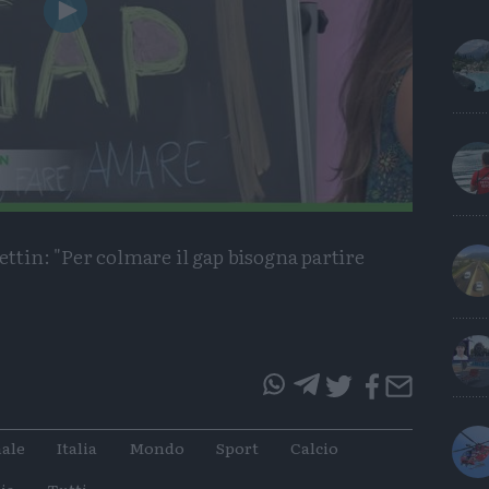
Play
Video
tin: "Per colmare il gap bisogna partire
questo
questo
articolo
articolo
ale
Italia
Mondo
Sport
Calcio
su
su