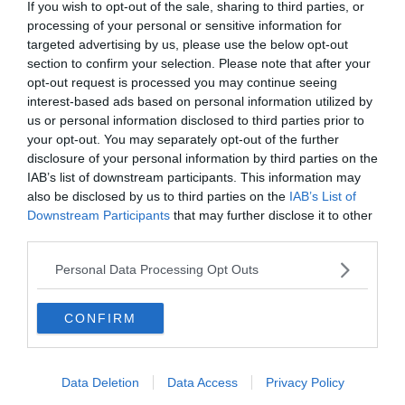
Armony, Mastandrea diretto da Albertini
If you wish to opt-out of the sale, sharing to third parties, or
processing of your personal or sensitive information for
presenta la sua famiglia diversa ma felice
targeted advertising by us, please use the below opt-out
section to confirm your selection. Please note that after your
opt-out request is processed you may continue seeing
interest-based ads based on personal information utilized by
us or personal information disclosed to third parties prior to
your opt-out. You may separately opt-out of the further
disclosure of your personal information by third parties on the
IAB’s list of downstream participants. This information may
also be disclosed by us to third parties on the
IAB’s List of
Downstream Participants
that may further disclose it to other
third parties.
SPETTACOLO
Personal Data Processing Opt Outs
Joni Sighvatsson: "Il cinema italiano ha
disegnato la mia visione del mondo e del
CONFIRM
cinema"
Data Deletion
Data Access
Privacy Policy