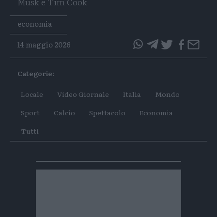
Musk e Tim Cook
Tags
economia
14 maggio 2026
questo
questo
articolo
articolo
Categorie:
su
su
Whatsapp
Telegram
Locale
Video Giornale
Italia
Mondo
Sport
Calcio
Spettacolo
Economia
Tutti