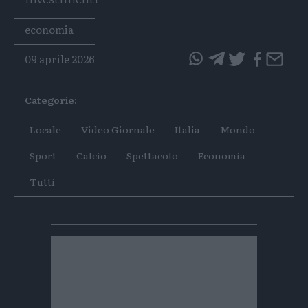
Tags
economia
09 aprile 2026
questo
questo
articolo
articolo
Categorie:
su
su
Whatsapp
Telegram
Locale
Video Giornale
Italia
Mondo
Sport
Calcio
Spettacolo
Economia
Tutti