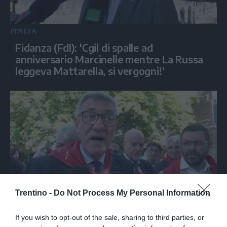
ITALIA
Fidanza (FdI): 'Cgil di spalle ad
anniversario Marcinelle mentre La Russa
leggeva Mattarella, si vergogni!'
Trentino -
Do Not Process My Personal Information
ITALIA
Landini: “Fidanza ha preso colpo di sole,
If you wish to opt-out of the sale, sharing to third parties, or