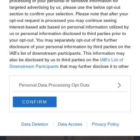
Cgil non si gira mai dall'altra parte”
processing of your personal or sensitive information for
targeted advertising by us, please use the below opt-out
section to confirm your selection. Please note that after your
opt-out request is processed you may continue seeing
interest-based ads based on personal information utilized by
us or personal information disclosed to third parties prior to
your opt-out. You may separately opt-out of the further
disclosure of your personal information by third parties on the
IAB’s list of downstream participants. This information may
also be disclosed by us to third parties on the
IAB’s List of
Downstream Participants
that may further disclose it to other
third parties.
SPETTACOLO
Personal Data Processing Opt Outs
Ultimo saluto a Guccini tra applausi e
commozione a Pavana
CONFIRM
Data Deletion
Data Access
Privacy Policy