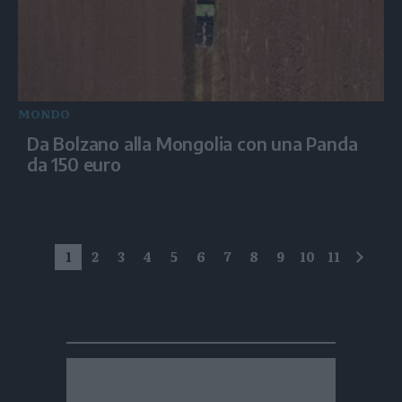
MONDO
Da Bolzano alla Mongolia con una Panda
da 150 euro
1
2
3
4
5
6
7
8
9
10
11
succe