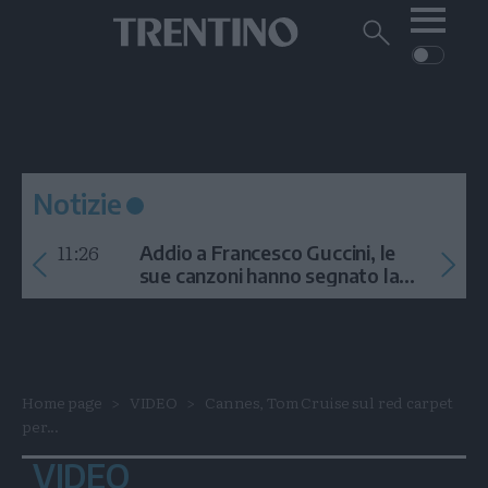
Me
Trentino
Cerca
su
Trentino
Cerca
su
Navigazione
Home
MONTAGNA
Trentino
principale
Facebook
Twitt
I
AMBIENTE
EVENTI
CRONACA
GARDA
CULTURA
PODCAST
Notizie
FOTO
Altre
11:26
Addio a Francesco Guccini, le
VIDEO
sue canzoni hanno segnato la
storia
GENERAZIONI
ITALIA-MONDO
Home page
VIDEO
Cannes, Tom Cruise sul red carpet
per...
VIDEO