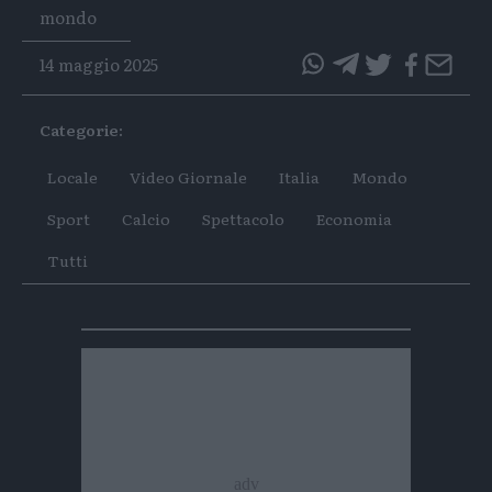
Tags
mondo
14 maggio 2025
questo
questo
articolo
articolo
Categorie:
su
su
Whatsapp
Telegram
Locale
Video Giornale
Italia
Mondo
Sport
Calcio
Spettacolo
Economia
Tutti