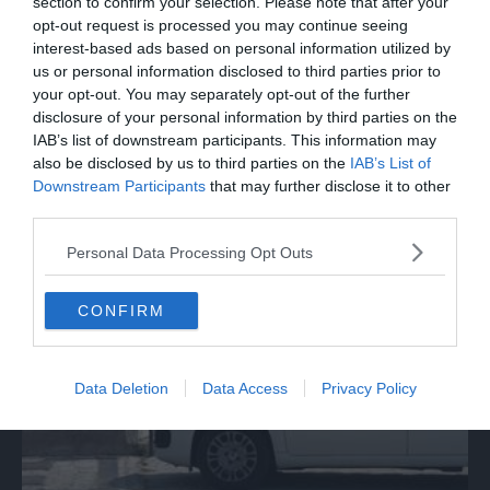
section to confirm your selection. Please note that after your
opt-out request is processed you may continue seeing
interest-based ads based on personal information utilized by
us or personal information disclosed to third parties prior to
your opt-out. You may separately opt-out of the further
disclosure of your personal information by third parties on the
IAB’s list of downstream participants. This information may
also be disclosed by us to third parties on the
IAB’s List of
Downstream Participants
that may further disclose it to other
SPETTACOLO
third parties.
Beppe Carletti: «Guccini è stato un
Personal Data Processing Opt Outs
Nomade»
CONFIRM
Data Deletion
Data Access
Privacy Policy