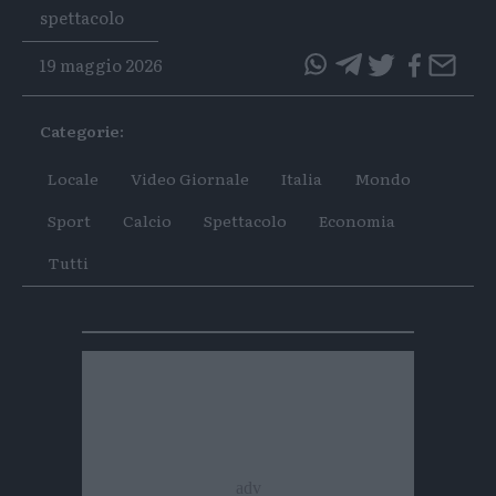
Tags
spettacolo
19 maggio 2026
questo
questo
articolo
articolo
Categorie:
su
su
Whatsapp
Telegram
Locale
Video Giornale
Italia
Mondo
Sport
Calcio
Spettacolo
Economia
Tutti