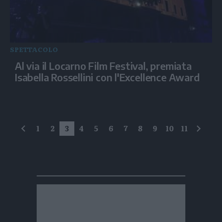
SPETTACOLO
Al via il Locarno Film Festival, premiata
Isabella Rossellini con l'Excellence Award
1
2
3
4
5
6
7
8
9
10
11
precedente
succe