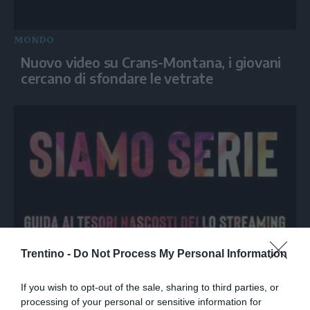
MONDO
Nuovo video su Crans-Montana, i giovani
cercano di sfondare le vetrate
Trentino -
Do Not Process My Personal Information
SPETTACOLO
Siamo Serie: L'estate nei tuoi occhi,
If you wish to opt-out of the sale, sharing to third parties, or
Attitudini: nessuna, The bear
processing of your personal or sensitive information for