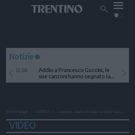
Me
Trentino
Cerca
su
Trentino
Cerca
su
Navigazione
Home
MONTAGNA
Trentino
principale
Facebook
Twitt
I
AMBIENTE
EVENTI
CRONACA
GARDA
CULTURA
PODCAST
Notizie
FOTO
Altre
11:26
Addio a Francesco Guccini, le
VIDEO
sue canzoni hanno segnato la
storia
GENERAZIONI
ITALIA-MONDO
Home page
VIDEO
Cannes, issato il maxi poster sul...
VIDEO