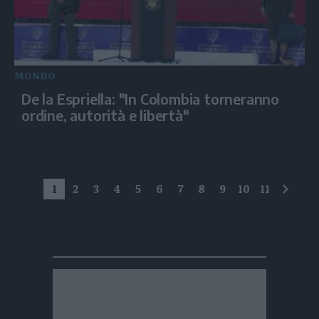
MONDO
De la Espriella: "In Colombia torneranno
ordine, autorità e libertà"
1
2
3
4
5
6
7
8
9
10
11
succe