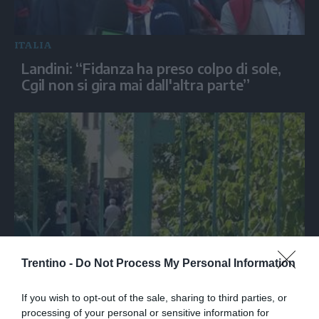
ITALIA
Landini: “Fidanza ha preso colpo di sole,
Cgil non si gira mai dall'altra parte”
Trentino -
Do Not Process My Personal Information
SPETTACOLO
Ultimo saluto a Guccini tra applausi e
If you wish to opt-out of the sale, sharing to third parties, or
commozione a Pavana
processing of your personal or sensitive information for