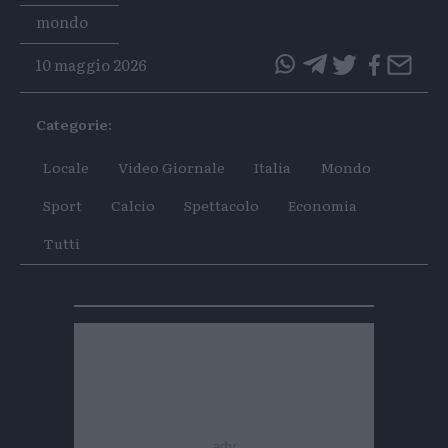
Tags
mondo
10 maggio 2026
questo
questo
articolo
articolo
Categorie:
su
su
Whatsapp
Telegram
Locale
Video Giornale
Italia
Mondo
Sport
Calcio
Spettacolo
Economia
Tutti