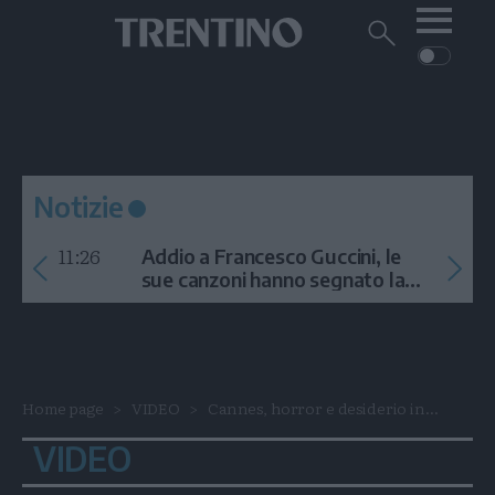
Me
Trentino
Cerca
su
Trentino
Cerca
su
Navigazione
Home
MONTAGNA
Trentino
principale
Facebook
Twitt
I
AMBIENTE
EVENTI
CRONACA
GARDA
CULTURA
PODCAST
Notizie
FOTO
Altre
11:26
Addio a Francesco Guccini, le
VIDEO
sue canzoni hanno segnato la
storia
GENERAZIONI
ITALIA-MONDO
Home page
VIDEO
Cannes, horror e desiderio in...
VIDEO