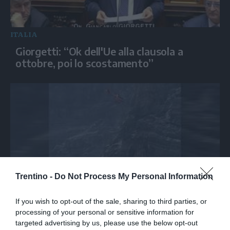
ITALIA
Giorgetti: “Ok dell'Ue alla clausola a
ottobre, poi lo scostamento”
Trentino -
Do Not Process My Personal Information
ITALIA
If you wish to opt-out of the sale, sharing to third parties, or
Ortles: spettacolare recupero in parete
processing of your personal or sensitive information for
targeted advertising by us, please use the below opt-out