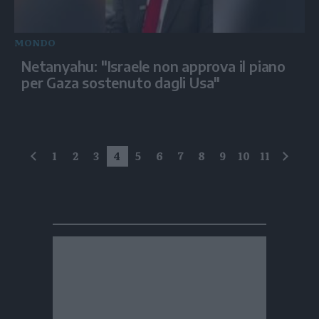
MONDO
Netanyahu: "Israele non approva il piano
per Gaza sostenuto dagli Usa"
1
2
3
4
5
6
7
8
9
10
11
precedente
succe