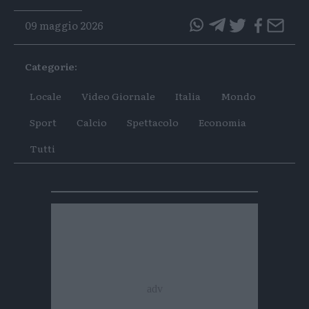
09 maggio 2026
questo
questo
articolo
articolo
Categorie:
su
su
Whatsapp
Telegram
Locale
Video Giornale
Italia
Mondo
Sport
Calcio
Spettacolo
Economia
Tutti