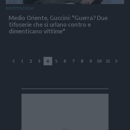
SPETTACOLO
Medio Oriente, Guccini: "Guerra? Due
tifoserie che si urlano contro e
dimenticano vittime"
1
2
3
4
5
6
7
8
9
10
11
precedente
succe