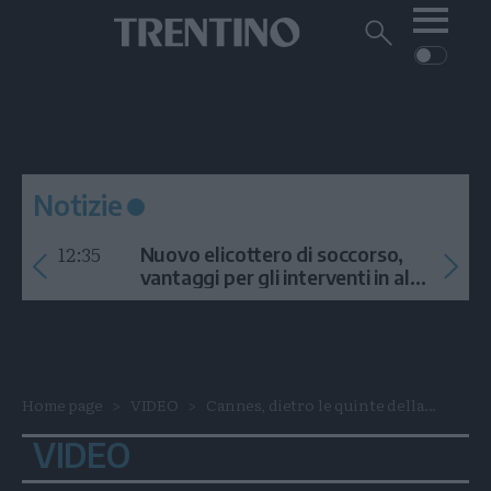
Me
Trentino
Cerca
su
Trentino
Cerca
su
Navigazione
Home
MONTAGNA
Trentino
principale
Facebook
Twitt
I
AMBIENTE
EVENTI
CRONACA
GARDA
CULTURA
PODCAST
Notizie
FOTO
Altre
12:35
Nuovo elicottero di soccorso,
VIDEO
vantaggi per gli interventi in alta
quota
GENERAZIONI
ITALIA-MONDO
Home page
VIDEO
Cannes, dietro le quinte della...
VIDEO