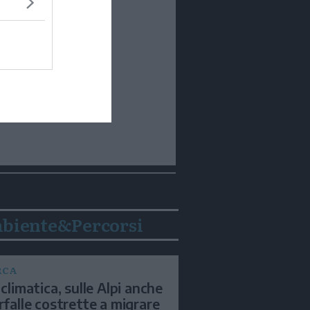
biente&Percorsi
RCA
 climatica, sulle Alpi anche
arfalle costrette a migrare