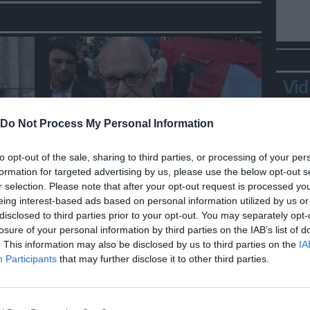
Vid
Do Not Process My Personal Information
ITALIA
to opt-out of the sale, sharing to third parties, or processing of your per
formation for targeted advertising by us, please use the below opt-out s
ra
Gualtieri: "Responsabilità del
r selection. Please note that after your opt-out request is processed y
Viminale su Spin Time? La
eing interest-based ads based on personal information utilized by us or
posizione dei partiti è nota"
disclosed to third parties prior to your opt-out. You may separately opt-
losure of your personal information by third parties on the IAB’s list of
Bepp
. This information may also be disclosed by us to third parties on the
IA
sta
Participants
that may further disclose it to other third parties.