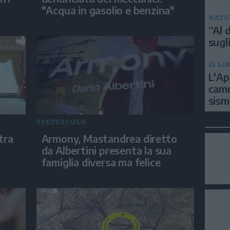
"Acqua in gasolio e benzina"
NATU
“Al d
sugli
IL LI
L'Ap
camm
sism
SPETTACOLO
tra
Armony, Mastandrea diretto
da Albertini presenta la sua
famiglia diversa ma felice