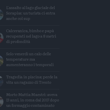
L'assalto al lago glaciale del
Sorapiss: un turista ci entra
anche col sup
Calceranica, bimbo e papà
recuperati nel lago a 8 metri
di profondità
Solo venerdì un calo delle
temperature ma
aumenteranno i temporali
Tragedia in piscina: perde la
vita un ragazzo di Trento
Condividi
Condividi
Twitter
Condividi
Mail
Morto Mattia Maestri: aveva
13 anni, in coma dal 2017 dopo
un formaggio contaminato