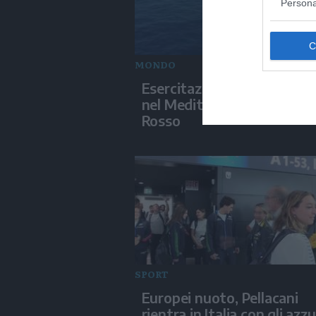
Persona
MONDO
Esercitazioni militari israel
nel Mediterraneo e nel Ma
Rosso
SPORT
Europei nuoto, Pellacani
rientra in Italia con gli azzu