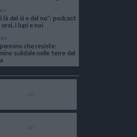
RA
i là del sì e del no”: podcast
 orsi, i lupi e noi
BRO
pennino che resiste:
ino solidale nelle terre del
a