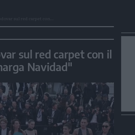
ovar sul red carpet con...
ar sul red carpet con il
marga Navidad"