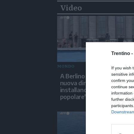
Video
Trentino -
MONDO
If you wish 
sensitive in
A Berlino un teatro inaugu
confirm you
nuova direzione artistica
continue se
installando una "piscina
information 
popolare"
further disc
participants
Downstream 