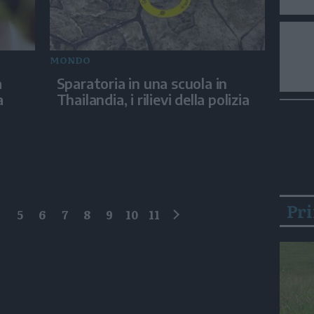
MONDO
a
Sparatoria in una scuola in
a
Thailandia, i rilievi della polizia
Pr
4
5
6
7
8
9
10
11
successivo