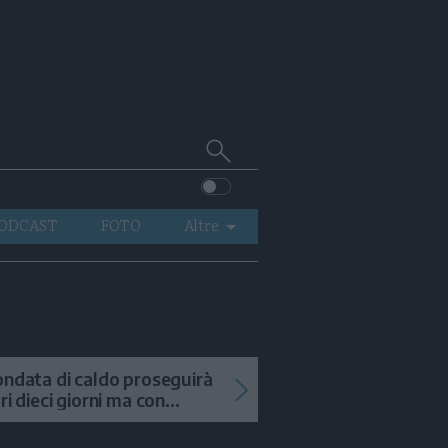
Cerca
su
Trentino
ODCAST
FOTO
Altre
VIDEO
GENERAZIONI
ITALIA-MONDO
ondata di caldo proseguirà
tri dieci giorni ma con
mporali