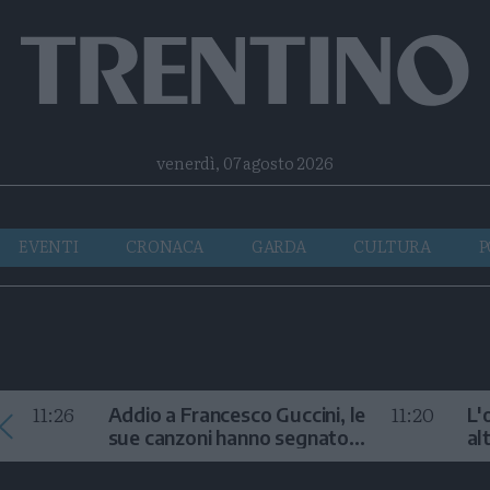
Facebook
Twitter
Instagram
Telegram
RSS
venerdì, 07 agosto 2026
EVENTI
CRONACA
GARDA
CULTURA
P
11:26
11:20
Addio a Francesco Guccini, le
L'
sue canzoni hanno segnato
al
la storia
te