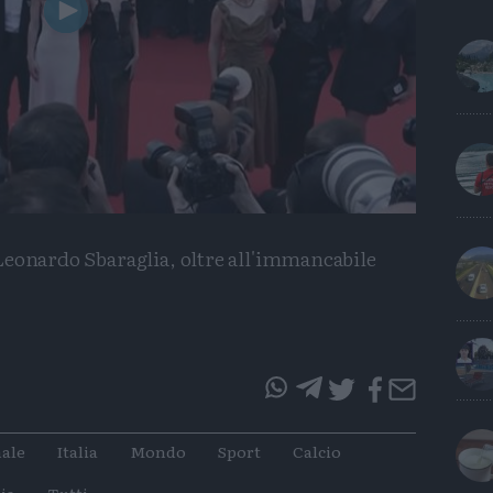
Play
Video
Leonardo Sbaraglia, oltre all'immancabile
questo
questo
articolo
articolo
ale
Italia
Mondo
Sport
Calcio
su
su