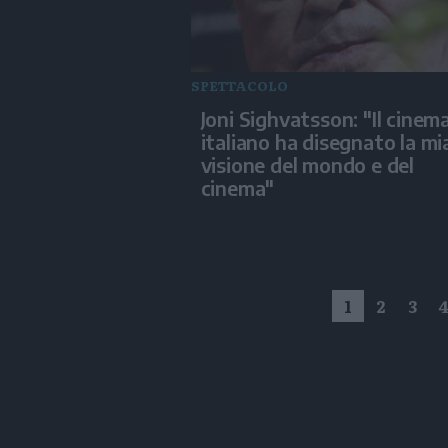
SPETTACOLO
Joni Sighvatsson: "Il cinem
italiano ha disegnato la mi
visione del mondo e del
cinema"
1
2
3