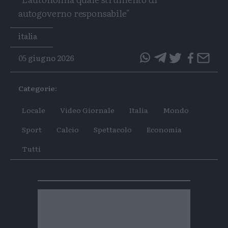
autogoverno responsabile"
Tags
italia
05 giugno 2026
questo
questo
articolo
articolo
Categorie:
su
su
Whatsapp
Telegram
Locale
Video Giornale
Italia
Mondo
Sport
Calcio
Spettacolo
Economia
Tutti