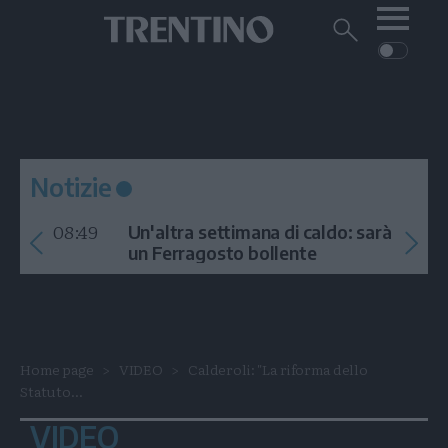
Me
Trentino
Cerca
su
Trentino
Cerca
su
Navigazione
Home
MONTAGNA
Trentino
principale
Facebook
Twitt
I
AMBIENTE
EVENTI
CRONACA
GARDA
CULTURA
PODCAST
Notizie
FOTO
Altre
08:49
Un'altra settimana di caldo: sarà
VIDEO
un Ferragosto bollente
GENERAZIONI
ITALIA-MONDO
Home page
VIDEO
Calderoli: "La riforma dello
Statuto...
VIDEO