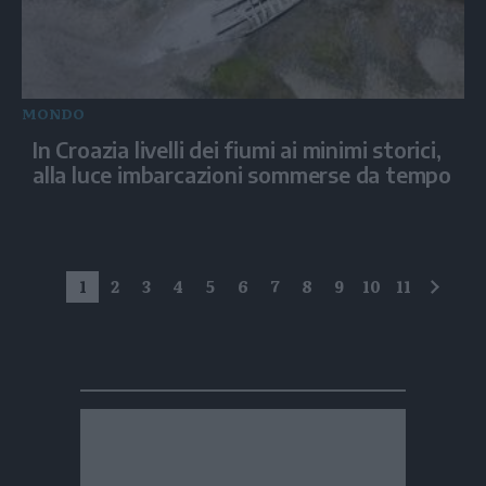
MONDO
In Croazia livelli dei fiumi ai minimi storici,
alla luce imbarcazioni sommerse da tempo
1
2
3
4
5
6
7
8
9
10
11
succe