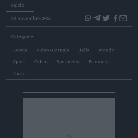
Tags
calcio
24 novembre 2025
questo
questo
articolo
articolo
Categorie:
su
su
Whatsapp
Telegram
Locale
Video Giornale
Italia
Mondo
Sport
Calcio
Spettacolo
Economia
Tutti