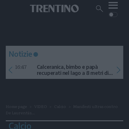
Me
Trentino
Cerca
su
Trentino
Cerca
su
Navigazione
Home
MONTAGNA
Trentino
principale
Facebook
Twitt
I
AMBIENTE
EVENTI
CRONACA
GARDA
CULTURA
PODCAST
Notizie
FOTO
Altre
16:47
Calceranica, bimbo e papà
VIDEO
recuperati nel lago a 8 metri di
profondità
GENERAZIONI
ITALIA-MONDO
Home page
VIDEO
Calcio
Manifesti ultras contro
De Laurentiis...
Calcio