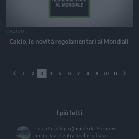
CALCIO
Calcio, le novità regolamentari ai Mondiali
1
2
3
4
5
6
7
8
9
10
11
precedente
succe
I più letti
L'assalto al lago glaciale del Sorapiss:
un turista ci entra anche col sup