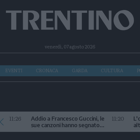
Facebook
Twitter
Instagram
Telegram
RSS
venerdì, 07 agosto 2026
EVENTI
CRONACA
GARDA
CULTURA
P
11:26
11:20
Addio a Francesco Guccini, le
L'
sue canzoni hanno segnato
al
la storia
te