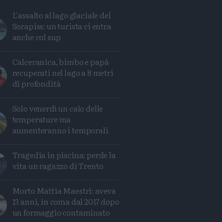
L'assalto al lago glaciale del
Sorapiss: un turista ci entra
anche col sup
Calceranica, bimbo e papà
recuperati nel lago a 8 metri
di profondità
Solo venerdì un calo delle
temperature ma
aumenteranno i temporali
Tragedia in piscina: perde la
Condividi
Condividi
Twitter
Condividi
Mail
vita un ragazzo di Trento
Morto Mattia Maestri: aveva
13 anni, in coma dal 2017 dopo
un formaggio contaminato