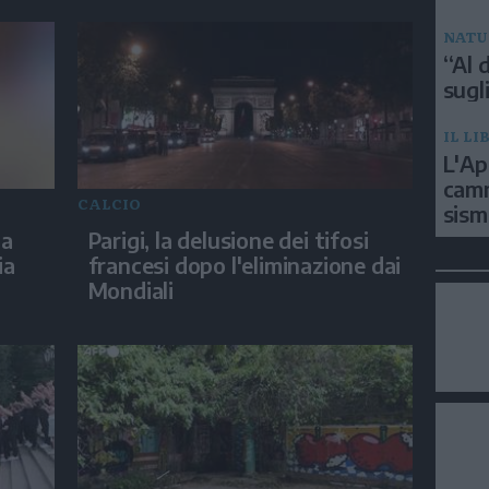
NATU
“Al d
sugli
IL LI
L'Ap
camm
CALCIO
sism
ia
Parigi, la delusione dei tifosi
ia
francesi dopo l'eliminazione dai
Mondiali