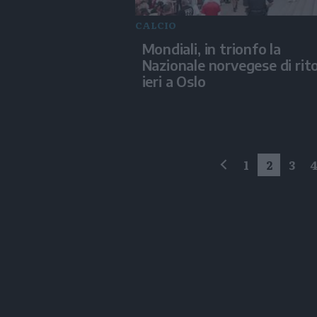
CALCIO
Mondiali, in trionfo la
Nazionale norvegese di rit
ieri a Oslo
1
2
3
precedente