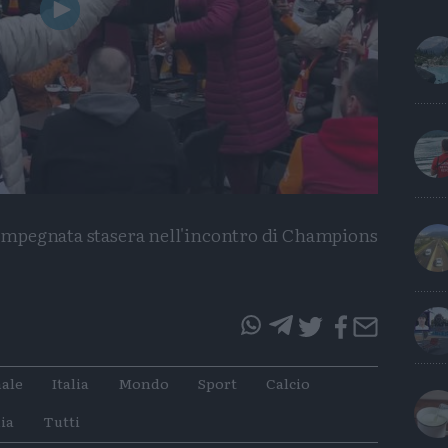
Play
Video
 impegnata stasera nell'incontro di Champions
questo
questo
articolo
articolo
ale
Italia
Mondo
Sport
Calcio
su
su
Whatsapp
Telegram
ia
Tutti