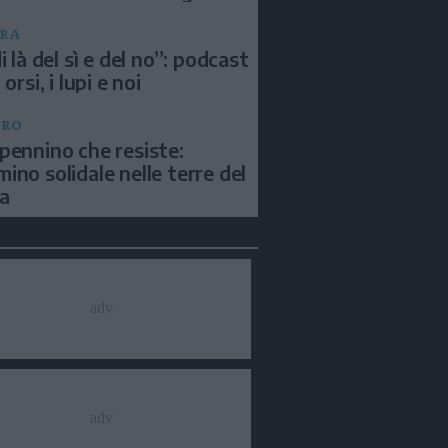
RA
i là del sì e del no”: podcast
 orsi, i lupi e noi
BRO
pennino che resiste:
ino solidale nelle terre del
a