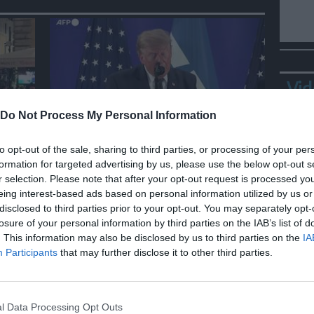
Vid
Do Not Process My Personal Information
CALCIO
to opt-out of the sale, sharing to third parties, or processing of your per
, a
Mondiali, stoccata di Trump a
formation for targeted advertising by us, please use the below opt-out s
iori
Tuchel: “Sbagliato mettere
r selection. Please note that after your opt-out request is processed y
Kane in difesa”
eing interest-based ads based on personal information utilized by us or
disclosed to third parties prior to your opt-out. You may separately opt-
losure of your personal information by third parties on the IAB’s list of
. This information may also be disclosed by us to third parties on the
IA
Bepp
Participants
that may further disclose it to other third parties.
sta
l Data Processing Opt Outs