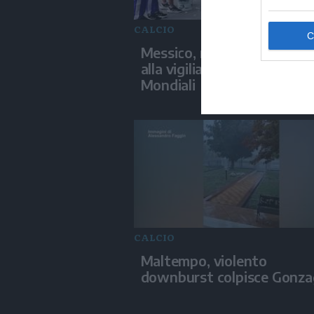
CALCIO
Messico, matrimonio di ma
alla vigilia della finale dei
Mondiali
CALCIO
Maltempo, violento
downburst colpisce Gonza