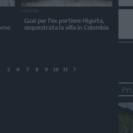
CALCIO
Guai per l'ex portiere Higuita,
orno
sequestrata la villa in Colombia
4
5
6
7
8
9
10
11
successivo
Pr