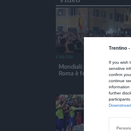
Trentino -
CALCIO
If you wish 
Mondiali: Spagna campione
sensitive in
Roma è festa a Campo de' F
confirm you
continue se
information 
further disc
participants
Downstream 
Persona