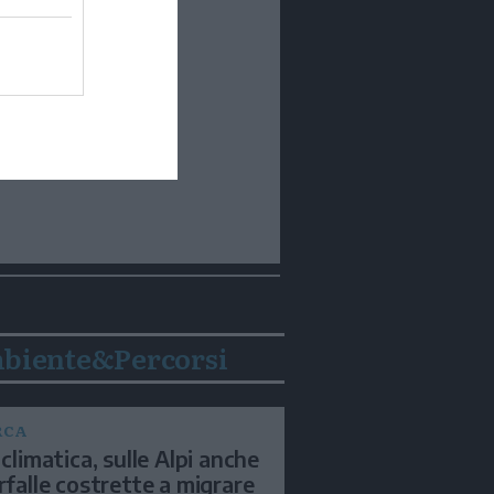
biente&Percorsi
RCA
 climatica, sulle Alpi anche
arfalle costrette a migrare