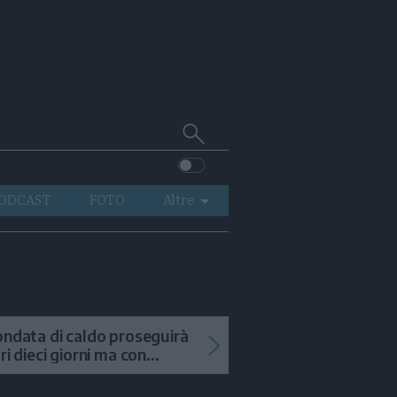
Cerca
su
Trentino
ODCAST
FOTO
Altre
VIDEO
GENERAZIONI
ITALIA-MONDO
ondata di caldo proseguirà
tri dieci giorni ma con
mporali