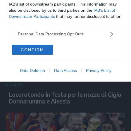
Ct Italia, Malagò: "Brutta figura? Bisogna
IAB’s list of downstream participants. This information may
vedere chi l'ha fatta"
also be disclosed by us to third parties on the
IAB’s List of
Downstream Participants
that may further disclose it to other
third parties.
Personal Data Processing Opt Outs
CONFIRM
Data Deletion
Data Access
Privacy Policy
CALCIO
Locorotondo in festa per le nozze di Gigio
Donnarumma e Alessia