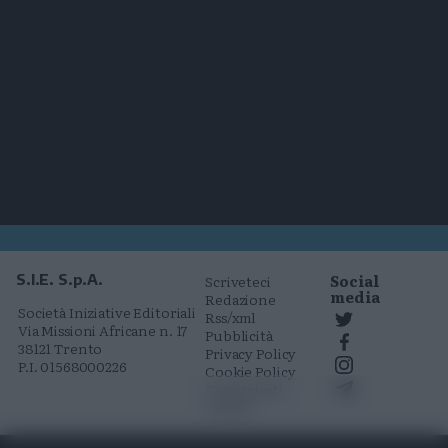
Social
S.I.E. S.p.A.
Scriveteci
media
Redazione
Società Iniziative Editoriali
Rss/xml
Via Missioni Africane n. 17
Pubblicità
38121 Trento
Privacy Policy
P.I. 01568000226
Cookie Policy
Comunicati
stampa