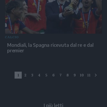
CALCIO
Mondiali, la Spagna ricevuta dal re e dal
premier
1
2
3
4
5
6
7
8
9
10
11
succe
I più letti