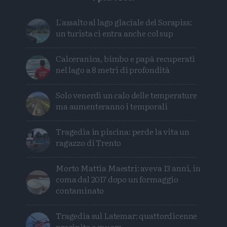
L'assalto al lago glaciale del Sorapiss:
un turista ci entra anche col sup
Calceranica, bimbo e papà recuperati
nel lago a 8 metri di profondità
Solo venerdì un calo delle temperature
ma aumenteranno i temporali
Tragedia in piscina: perde la vita un
ragazzo di Trento
Morto Mattia Maestri: aveva 13 anni, in
coma dal 2017 dopo un formaggio
contaminato
Tragedia sul Latemar: quattordicenne
precipita e muore