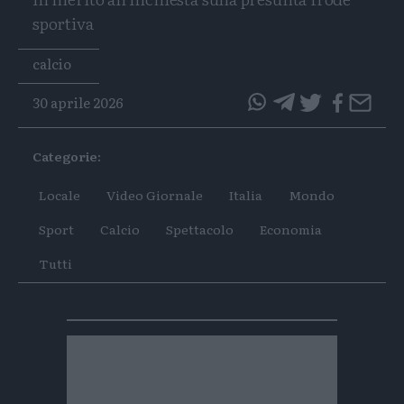
sportiva
Tags
calcio
30 aprile 2026
questo
questo
articolo
articolo
Categorie:
su
su
Whatsapp
Telegram
Locale
Video Giornale
Italia
Mondo
Sport
Calcio
Spettacolo
Economia
Tutti