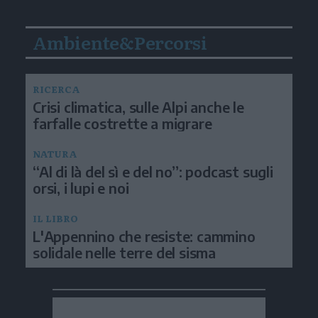
Ambiente&Percorsi
RICERCA
Crisi climatica, sulle Alpi anche le
farfalle costrette a migrare
NATURA
“Al di là del sì e del no”: podcast sugli
orsi, i lupi e noi
IL LIBRO
L'Appennino che resiste: cammino
solidale nelle terre del sisma