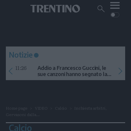
Me
Trentino
Cerca
su
Trentino
Cerca
su
Navigazione
Home
MONTAGNA
Trentino
principale
Facebook
Twitt
I
AMBIENTE
EVENTI
CRONACA
GARDA
CULTURA
PODCAST
Notizie
FOTO
Altre
11:26
Addio a Francesco Guccini, le
VIDEO
sue canzoni hanno segnato la
storia
GENERAZIONI
ITALIA-MONDO
Home page
VIDEO
Calcio
Inchiesta arbitri,
Gervasoni dalla...
Calcio