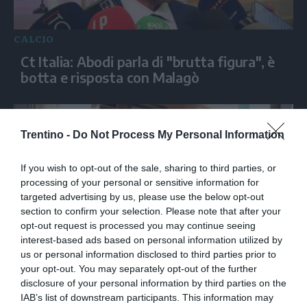
CALCIO
Ct Italia: Abodi parla di "brutta figura", è
botta e risposta con Malagò
Trentino -
Do Not Process My Personal Information
If you wish to opt-out of the sale, sharing to third parties, or
processing of your personal or sensitive information for
targeted advertising by us, please use the below opt-out
section to confirm your selection. Please note that after your
opt-out request is processed you may continue seeing
interest-based ads based on personal information utilized by
CALCIO
us or personal information disclosed to third parties prior to
your opt-out. You may separately opt-out of the further
Ct Italia, Malagò: "Brutta figura? Bisogna
disclosure of your personal information by third parties on the
vedere chi l'ha fatta"
IAB’s list of downstream participants. This information may