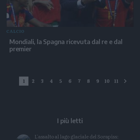
CALCIO
Mondiali, la Spagna ricevuta dal re e dal
premier
1
2
3
4
5
6
7
8
9
10
11
succe
I più letti
L'assalto al lago glaciale del Sorapiss: