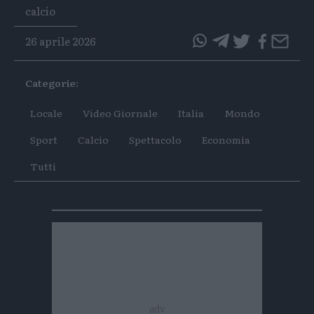
Tags
calcio
26 aprile 2026
questo
questo
articolo
articolo
Categorie:
su
su
Whatsapp
Telegram
Locale
Video Giornale
Italia
Mondo
Sport
Calcio
Spettacolo
Economia
Tutti