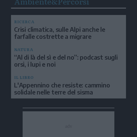
Ambiente&Percorsi
RICERCA
Crisi climatica, sulle Alpi anche le
farfalle costrette a migrare
NATURA
“Al di là del sì e del no”: podcast sugli
orsi, i lupi e noi
IL LIBRO
L'Appennino che resiste: cammino
solidale nelle terre del sisma