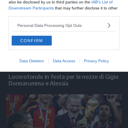
also be disclosed by us to third parties on the
IAB’s List of
Downstream Participants
that may further disclose it to other
third parties.
Personal Data Processing Opt Outs
CONFIRM
Data Deletion
Data Access
Privacy Policy
CALCIO
Locorotondo in festa per le nozze di Gigio
Donnarumma e Alessia