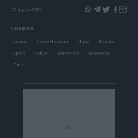
20 luglio 2025
questo
questo
articolo
articolo
Categorie:
su
su
Whatsapp
Telegram
Locale
Video Giornale
Italia
Mondo
Sport
Calcio
Spettacolo
Economia
Tutti