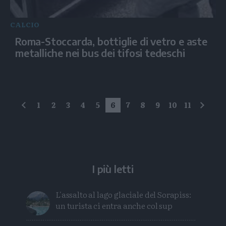
CALCIO
Roma-Stoccarda, bottiglie di vetro e aste
metalliche nei bus dei tifosi tedeschi
1
2
3
4
5
6
7
8
9
10
11
precedente
succe
I più letti
L'assalto al lago glaciale del Sorapiss:
un turista ci entra anche col sup