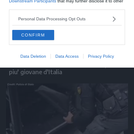
Downstream Participants
that may further disclose it to other
third parties.
Personal Data Processing Opt Outs
CONFIRM
CALCIO
Data Deletion
Data Access
Privacy Policy
A 14 anni diventa arbitro a Pescara, e' il
piu' giovane d'Italia