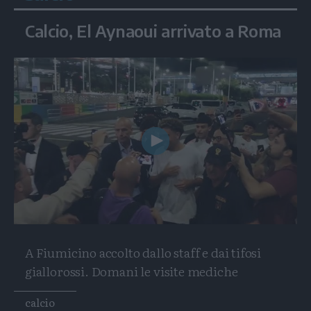
Calcio, El Aynaoui arrivato a Roma
Play
Video
A Fiumicino accolto dallo staff e dai tifosi
giallorossi. Domani le visite mediche
Tags
calcio