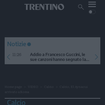
Me
Trentino
Cerca
su
Trentino
Cerca
su
Navigazione
Home
MONTAGNA
Trentino
principale
Facebook
Twitt
I
AMBIENTE
EVENTI
CRONACA
GARDA
CULTURA
PODCAST
Notizie
FOTO
Altre
11:26
Addio a Francesco Guccini, le
VIDEO
sue canzoni hanno segnato la
storia
GENERAZIONI
ITALIA-MONDO
Home page
VIDEO
Calcio
Calcio, El Aynaoui
arrivato a Roma
Calcio