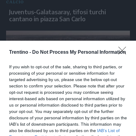
CALCIO
Juventus-Galatasaray, tifosi turchi
cantano in piazza San Carlo
Trentino -
Do Not Process My Personal Information
If you wish to opt-out of the sale, sharing to third parties, or
processing of your personal or sensitive information for
targeted advertising by us, please use the below opt-out
section to confirm your selection. Please note that after your
opt-out request is processed you may continue seeing
CALCIO
interest-based ads based on personal information utilized by
us or personal information disclosed to third parties prior to
Dalla Lazio progetto per la riqualificazione
your opt-out. You may separately opt-out of the further
dello stadio Flaminio
disclosure of your personal information by third parties on the
IAB’s list of downstream participants. This information may
also be disclosed by us to third parties on the
IAB’s List of