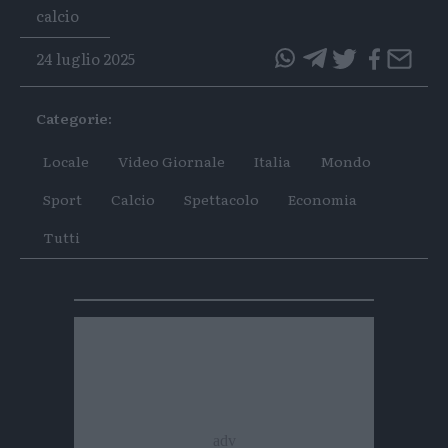
Tags
calcio
24 luglio 2025
questo
questo
articolo
articolo
Categorie:
su
su
Whatsapp
Telegram
Locale
Video Giornale
Italia
Mondo
Sport
Calcio
Spettacolo
Economia
Tutti