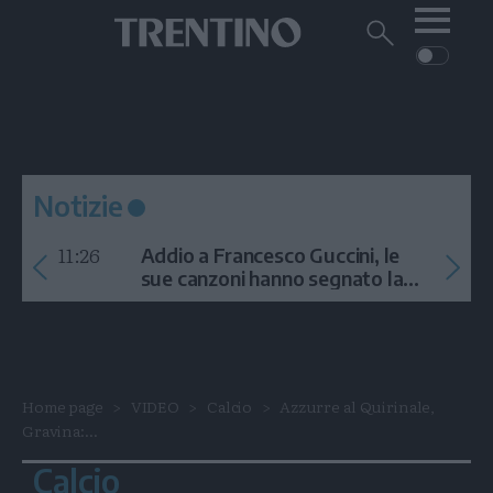
Me
Trentino
Cerca
su
Trentino
Cerca
su
Navigazione
Home
MONTAGNA
Trentino
principale
Facebook
Twitt
I
AMBIENTE
EVENTI
CRONACA
GARDA
CULTURA
PODCAST
Notizie
FOTO
Altre
11:26
Addio a Francesco Guccini, le
VIDEO
sue canzoni hanno segnato la
storia
GENERAZIONI
ITALIA-MONDO
Home page
VIDEO
Calcio
Azzurre al Quirinale,
Gravina:...
Calcio