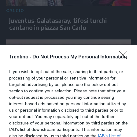
CALCIO
Juventus-Galatasaray, tifosi turchi
cantano in piazza San Carlo
Trentino -
Do Not Process My Personal Information
If you wish to opt-out of the sale, sharing to third parties, or
processing of your personal or sensitive information for
targeted advertising by us, please use the below opt-out
section to confirm your selection. Please note that after your
opt-out request is processed you may continue seeing
interest-based ads based on personal information utilized by
CALCIO
us or personal information disclosed to third parties prior to
Dalla Lazio progetto per la riqualificazione
your opt-out. You may separately opt-out of the further
dello stadio Flaminio
disclosure of your personal information by third parties on the
IAB’s list of downstream participants. This information may
also be disclosed by us to third parties on the
IAB’s List of