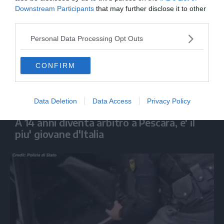
Downstream Participants
that may further disclose it to other
third parties.
Personal Data Processing Opt Outs
CONFIRM
Data Deletion
Data Access
Privacy Policy
CALCIO
A 14 anni diventa arbitro a Pescara, e' il
piu' giovane d'Italia