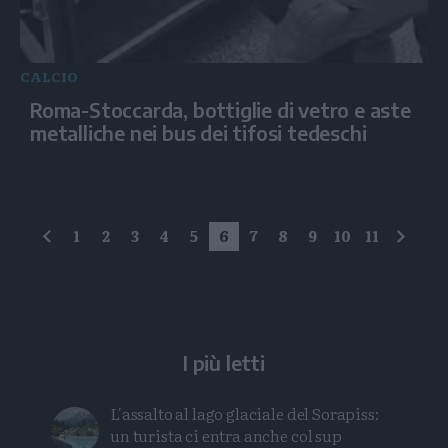
CALCIO
Roma-Stoccarda, bottiglie di vetro e aste
metalliche nei bus dei tifosi tedeschi
1
2
3
4
5
6
7
8
9
10
11
precedente
succe
I più letti
L'assalto al lago glaciale del Sorapiss:
un turista ci entra anche col sup