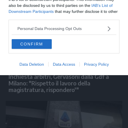
also be disclosed by us to third parties on the
IAB’s List of
Downstream Participants
that may further disclose it to other
third parties.
Personal Data Processing Opt Outs
CONFIRM
Data Deletion
Data Access
Privacy Policy
CALCIO
Inchiesta arbitri, Gervasoni dalla Gdf a
Milano: "Rispetto il lavoro della
magistratura, rispondero'"