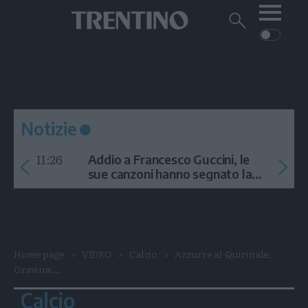
Me
Trentino
Cerca
su
Trentino
Cerca
su
Navigazione
Home
MONTAGNA
Trentino
principale
Facebook
Twitt
I
AMBIENTE
EVENTI
CRONACA
GARDA
CULTURA
PODCAST
Notizie
FOTO
Altre
11:26
Addio a Francesco Guccini, le
VIDEO
sue canzoni hanno segnato la
storia
GENERAZIONI
ITALIA-MONDO
Home page
VIDEO
Calcio
Azzurre al Quirinale,
Gravina:...
Calcio