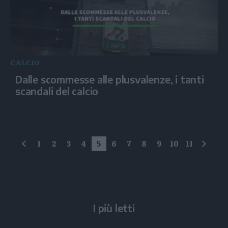
CALCIO
Dalle scommesse alle plusvalenze, i tanti
scandali del calcio
1
2
3
4
5
6
7
8
9
10
11
precedente
succe
I più letti