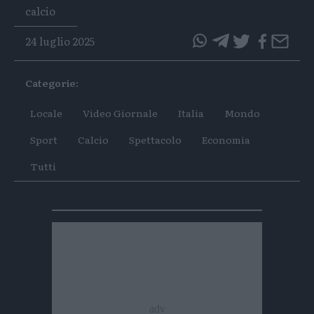
Tags
calcio
24 luglio 2025
questo
questo
articolo
articolo
Categorie:
su
su
Whatsapp
Telegram
Locale
Video Giornale
Italia
Mondo
Sport
Calcio
Spettacolo
Economia
Tutti