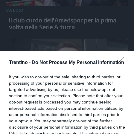
CALCIO
Il club curdo dell'Amedspor per la prima
volta nella Serie A turca
Trentino -
Do Not Process My Personal Information
If you wish to opt-out of the sale, sharing to third parties, or
processing of your personal or sensitive information for
targeted advertising by us, please use the below opt-out
section to confirm your selection. Please note that after your
opt-out request is processed you may continue seeing
CALCIO
interest-based ads based on personal information utilized by
Inchiesta arbitri, Gervasoni al termine
us or personal information disclosed to third parties prior to
dell'interrogatorio: "Ho dato tutte le
your opt-out. You may separately opt-out of the further
risposte che dovevo"
disclosure of your personal information by third parties on the
IAB’s list of downstream participants. This information may