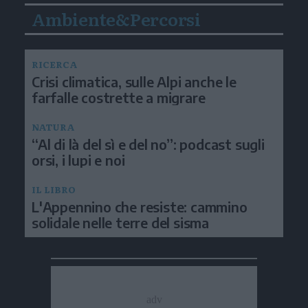
Ambiente&Percorsi
RICERCA
Crisi climatica, sulle Alpi anche le
farfalle costrette a migrare
NATURA
“Al di là del sì e del no”: podcast sugli
orsi, i lupi e noi
IL LIBRO
L'Appennino che resiste: cammino
solidale nelle terre del sisma