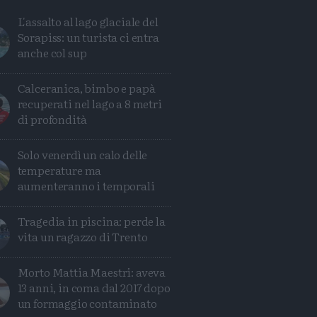
L'assalto al lago glaciale del
Sorapiss: un turista ci entra
anche col sup
Calceranica, bimbo e papà
recuperati nel lago a 8 metri
di profondità
Solo venerdì un calo delle
temperature ma
aumenteranno i temporali
Tragedia in piscina: perde la
vita un ragazzo di Trento
Condividi
Condividi
Twitter
Condividi
Mail
Morto Mattia Maestri: aveva
13 anni, in coma dal 2017 dopo
un formaggio contaminato