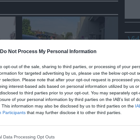
Vid
Do Not Process My Personal Information
to opt-out of the sale, sharing to third parties, or processing of your per
ITALIA
formation for targeted advertising by us, please use the below opt-out s
 di
Donna accoltellata fuori da
r selection. Please note that after your opt-out request is processed y
centro commerciale nel
eing interest-based ads based on personal information utilized by us or
Bresciano, è grave
disclosed to third parties prior to your opt-out. You may separately opt-
losure of your personal information by third parties on the IAB’s list of
. This information may also be disclosed by us to third parties on the
IA
Bepp
Participants
that may further disclose it to other third parties.
sta
l Data Processing Opt Outs