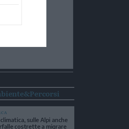
biente&Percorsi
RCA
 climatica, sulle Alpi anche
arfalle costrette a migrare