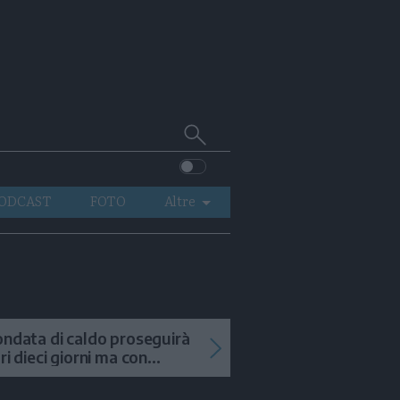
Cerca
su
Trentino
ODCAST
FOTO
Altre
VIDEO
GENERAZIONI
ITALIA-MONDO
ondata di caldo proseguirà
tri dieci giorni ma con
mporali