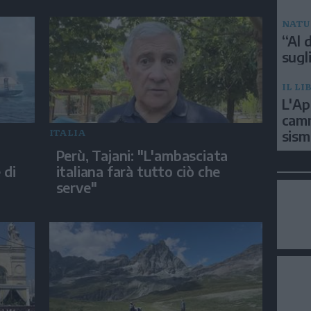
NATU
“Al d
sugli
IL LI
L'Ap
camm
ITALIA
sism
Perù, Tajani: "L'ambasciata
 di
italiana farà tutto ciò che
serve"