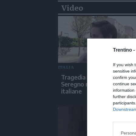
Video
Trentino -
If you wish 
ITALIA
sensitive in
Tragedia in Perù, il sindaco
confirm you
Seregno ricorda le vittime
continue se
italiane
information 
further disc
participants
Downstream 
Persona