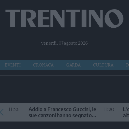
Facebook
Twitter
Instagram
Telegram
RSS
venerdì, 07 agosto 2026
EVENTI
CRONACA
GARDA
CULTURA
P
11:26
11:20
Addio a Francesco Guccini, le
L'
sue canzoni hanno segnato
al
la storia
te