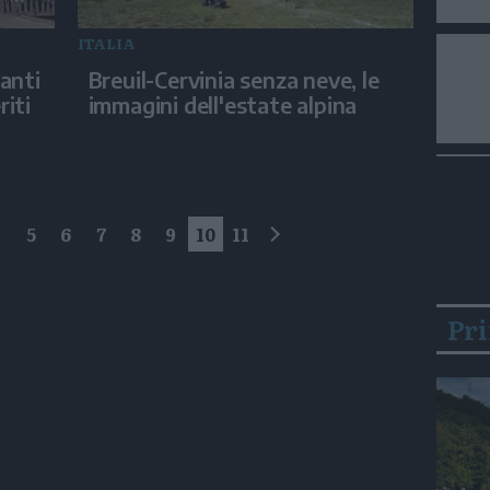
ITALIA
anti
Breuil-Cervinia senza neve, le
riti
immagini dell'estate alpina
4
5
6
7
8
9
10
11
successivo
Pr