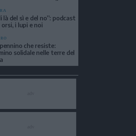
RA
i là del sì e del no”: podcast
 orsi, i lupi e noi
BRO
pennino che resiste:
ino solidale nelle terre del
a