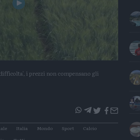
Play
Video
 difficolta', i prezzi non compensano gli
questo
questo
articolo
articolo
ale
Italia
Mondo
Sport
Calcio
su
su