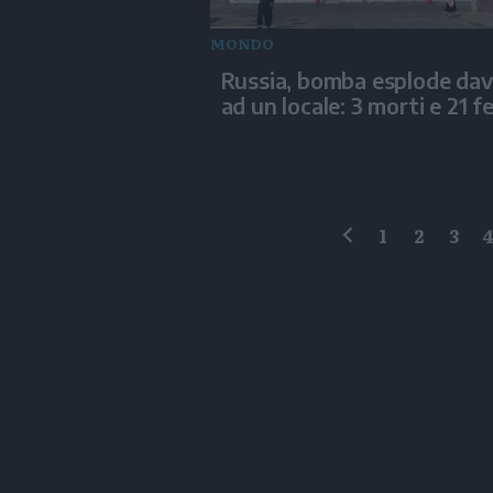
MONDO
Russia, bomba esplode dav
ad un locale: 3 morti e 21 fe
1
2
3
precedente