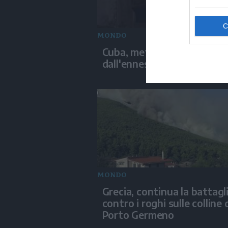
MONDO
Cuba, metà del Paese colpi
dall'ennesimo blackout
MONDO
Grecia, continua la battagl
contro i roghi sulle colline 
Porto Germeno