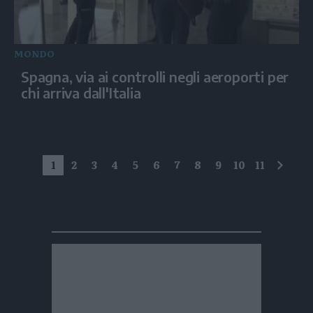
MONDO
Spagna, via ai controlli negli aeroporti per
chi arriva dall'Italia
1
2
3
4
5
6
7
8
9
10
11
succe