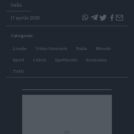
Tags
italia
17 aprile 2026
questo
questo
articolo
articolo
Categorie:
su
su
Whatsapp
Telegram
Locale
Video Giornale
Italia
Mondo
Sport
Calcio
Spettacolo
Economia
Tutti