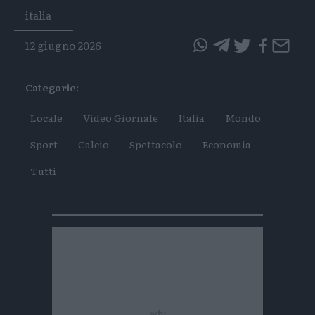
Tags
italia
12 giugno 2026
questo
questo
articolo
articolo
Categorie:
su
su
Whatsapp
Telegram
Locale
Video Giornale
Italia
Mondo
Sport
Calcio
Spettacolo
Economia
Tutti