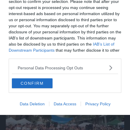
section to confirm your selection. Please note that after your
opt-out request is processed you may continue seeing
interest-based ads based on personal information utilized by
us or personal information disclosed to third parties prior to
your opt-out. You may separately opt-out of the further
disclosure of your personal information by third parties on the
IAB’s list of downstream participants. This information may
also be disclosed by us to third parties on the
IAB’s List of
Downstream Participants
that may further disclose it to other
ECONOMIA
third parties.
Sottoscritte le convenzioni Fibercop-
Personal Data Processing Opt Outs
Invitalia, fibra ottica per 477 mila civici
CONFIRM
Data Deletion
Data Access
Privacy Policy