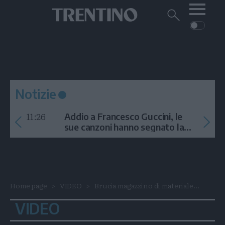
Me
Trentino
Cerca
su
Trentino
Cerca
su
Navigazione
Home
MONTAGNA
Trentino
principale
Facebook
Twitt
I
AMBIENTE
EVENTI
CRONACA
GARDA
CULTURA
PODCAST
Notizie
FOTO
Altre
11:26
Addio a Francesco Guccini, le
VIDEO
sue canzoni hanno segnato la
storia
GENERAZIONI
ITALIA-MONDO
Home page
VIDEO
Brucia magazzino di materiale...
VIDEO