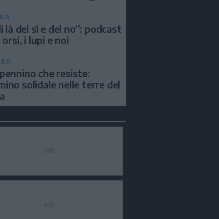
RA
i là del sì e del no”: podcast
 orsi, i lupi e noi
BRO
pennino che resiste:
ino solidale nelle terre del
a