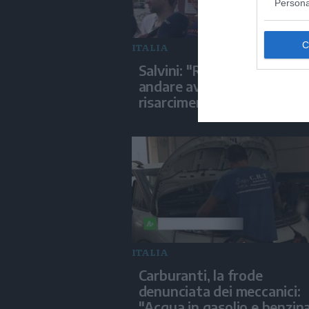
Persona
ITALIA
Salvini: "Roggero chiede di
andare avanti su norma an
risarcimenti"
ITALIA
Carburanti, la frode
denunciata dei meccanici:
"Acqua in gasolio e benzin