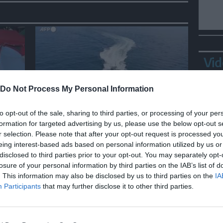
Vid
Do Not Process My Personal Information
MONDO
to opt-out of the sale, sharing to third parties, or processing of your per
formation for targeted advertising by us, please use the below opt-out s
el
Esercitazioni militari israeliane
r selection. Please note that after your opt-out request is processed y
nel Mediterraneo e nel Mar
eing interest-based ads based on personal information utilized by us or
a"
Rosso
disclosed to third parties prior to your opt-out. You may separately opt-
losure of your personal information by third parties on the IAB’s list of
Bepp
. This information may also be disclosed by us to third parties on the
IA
sta
Participants
that may further disclose it to other third parties.