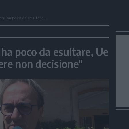
oni ha poco da esultare,...
 ha poco da esultare, Ue
ere non decisione"