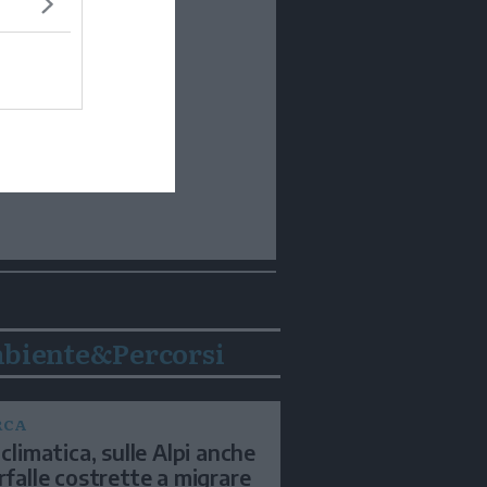
biente&Percorsi
RCA
 climatica, sulle Alpi anche
arfalle costrette a migrare