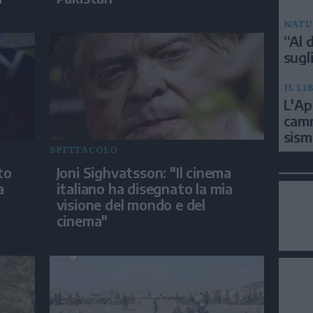
NATU
“Al d
sugli
IL LI
L'Ap
camm
sism
SPETTACOLO
to
Joni Sighvatsson: "Il cinema
a
italiano ha disegnato la mia
visione del mondo e del
cinema"