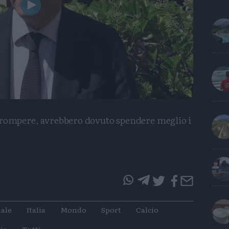
Play
Video
uo' rompere, avrebbero dovuto spendere meglio i
questo
questo
articolo
articolo
ale
Italia
Mondo
Sport
Calcio
su
su