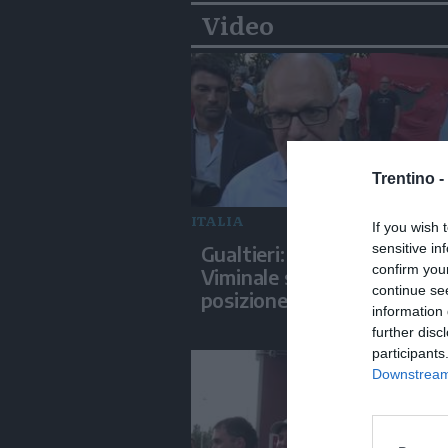
Video
Trentino -
ITALIA
If you wish 
sensitive in
Gualtieri: "Responsabilità d
confirm you
Viminale su Spin Time? La
continue se
posizione dei partiti è not
information 
further disc
participants
Downstream 