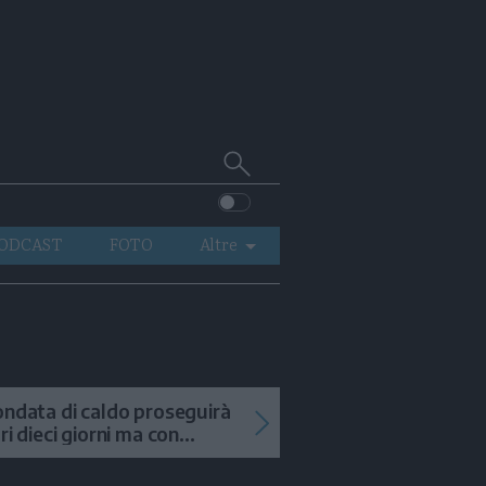
Cerca
su
Trentino
ODCAST
FOTO
Altre
VIDEO
GENERAZIONI
ITALIA-MONDO
ondata di caldo proseguirà
tri dieci giorni ma con
mporali