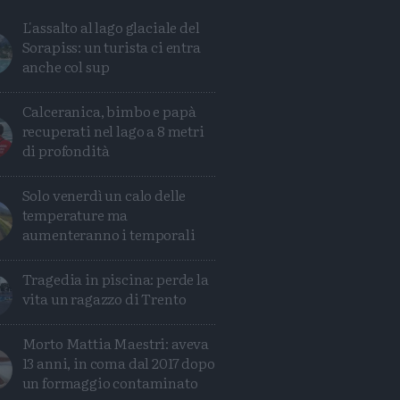
L'assalto al lago glaciale del
Sorapiss: un turista ci entra
anche col sup
Calceranica, bimbo e papà
recuperati nel lago a 8 metri
di profondità
Solo venerdì un calo delle
temperature ma
aumenteranno i temporali
Tragedia in piscina: perde la
vita un ragazzo di Trento
Condividi
Condividi
Twitter
Condividi
Mail
Morto Mattia Maestri: aveva
13 anni, in coma dal 2017 dopo
un formaggio contaminato