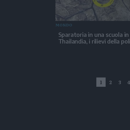
MONDO
Sparatoria in una scuola in
Thailandia, i rilievi della pol
1
2
3