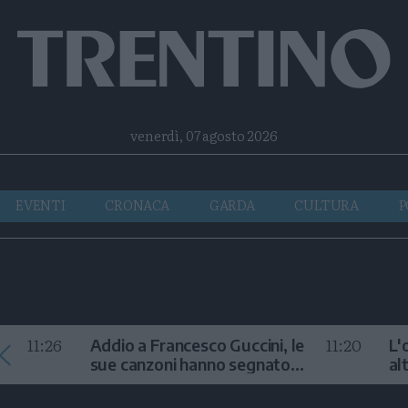
Facebook
Twitter
Instagram
Telegram
RSS
venerdì, 07 agosto 2026
EVENTI
CRONACA
GARDA
CULTURA
P
11:26
11:20
Addio a Francesco Guccini, le
L'
sue canzoni hanno segnato
al
la storia
te