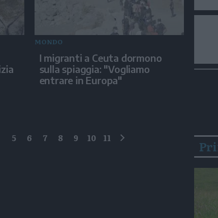
MONDO
I migranti a Ceuta dormono
izia
sulla spiaggia: "Vogliamo
entrare in Europa"
4
5
6
7
8
9
10
11
Pr
successivo