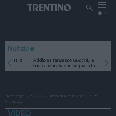
Me
Trentino
Cerca
su
Trentino
Cerca
su
Navigazione
Home
MONTAGNA
Trentino
principale
Facebook
Twitt
I
AMBIENTE
EVENTI
CRONACA
GARDA
CULTURA
PODCAST
Notizie
FOTO
Altre
11:26
Addio a Francesco Guccini, le
VIDEO
sue canzoni hanno segnato la
storia
GENERAZIONI
ITALIA-MONDO
Home page
VIDEO
Bimba di Monteverde, Laura
Massaro:...
VIDEO