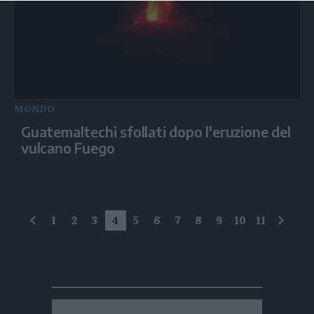
MONDO
Guatemaltechi sfollati dopo l'eruzione del
vulcano Fuego
1
2
3
4
5
6
7
8
9
10
11
precedente
succe