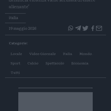
alienante"
Tags
italia
19 maggio 2026
questo
questo
articolo
articolo
Categorie:
su
su
Whatsapp
Telegram
Locale
Video Giornale
Italia
Mondo
Sport
Calcio
Spettacolo
Economia
Tutti