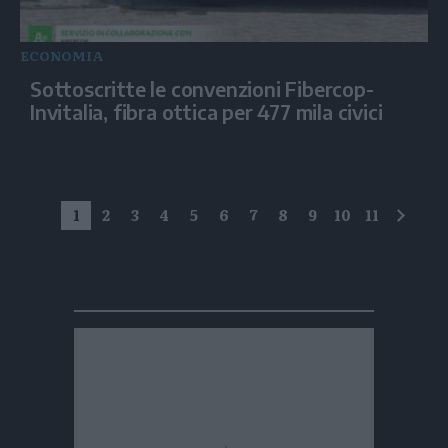
ECONOMIA
Sottoscritte le convenzioni Fibercop-
Invitalia, fibra ottica per 477 mila civici
1
2
3
4
5
6
7
8
9
10
11
succe