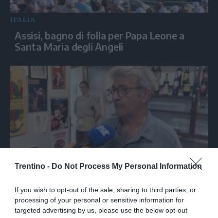
ITALIA
Assisi, bagno di folla per Papa Leone a
Santa Maria degli Angeli
Trentino -
Do Not Process My Personal Information
Nella trattoria bolognese dove Guccini
tirava tardi: «Qua viveva di notte»
If you wish to opt-out of the sale, sharing to third parties, or
processing of your personal or sensitive information for
targeted advertising by us, please use the below opt-out