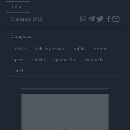
Tags
italia
13 maggio 2026
questo
questo
articolo
articolo
Categorie:
su
su
Whatsapp
Telegram
Locale
Video Giornale
Italia
Mondo
Sport
Calcio
Spettacolo
Economia
Tutti