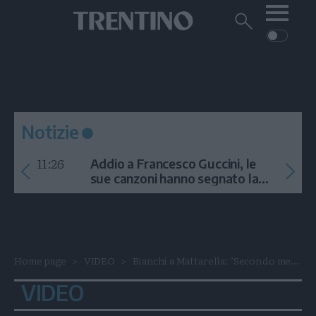
Me
Trentino
Cerca
su
Trentino
Cerca
su
Navigazione
Home
MONTAGNA
Trentino
principale
Facebook
Twitt
I
AMBIENTE
EVENTI
CRONACA
GARDA
CULTURA
PODCAST
Notizie
FOTO
Altre
11:26
Addio a Francesco Guccini, le
VIDEO
sue canzoni hanno segnato la
storia
GENERAZIONI
ITALIA-MONDO
Home page
VIDEO
Bianchi a Mattarella: "Secondo me...
VIDEO