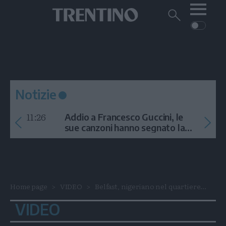
Me
Trentino
Cerca
su
Trentino
Cerca
su
Navigazione
Home
MONTAGNA
Trentino
principale
Facebook
Twitt
I
AMBIENTE
EVENTI
CRONACA
GARDA
CULTURA
PODCAST
Notizie
FOTO
Altre
11:26
Addio a Francesco Guccini, le
VIDEO
sue canzoni hanno segnato la
storia
GENERAZIONI
ITALIA-MONDO
Home page
VIDEO
Belfast, nigeriano nel quartiere...
VIDEO