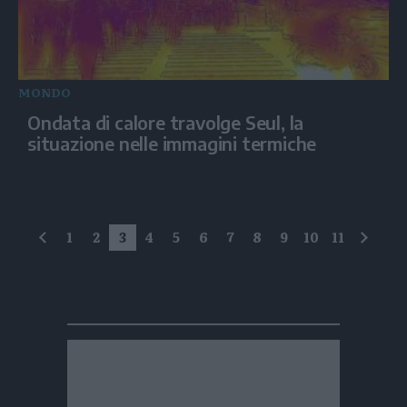
MONDO
Ondata di calore travolge Seul, la
situazione nelle immagini termiche
1
2
3
4
5
6
7
8
9
10
11
precedente
succe