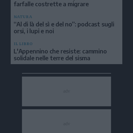
farfalle costrette a migrare
NATURA
“Al di là del sì e del no”: podcast sugli
orsi, i lupi e noi
IL LIBRO
L'Appennino che resiste: cammino
solidale nelle terre del sisma