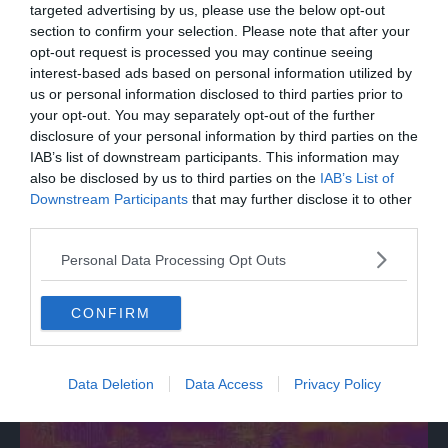
targeted advertising by us, please use the below opt-out
section to confirm your selection. Please note that after your
opt-out request is processed you may continue seeing
interest-based ads based on personal information utilized by
us or personal information disclosed to third parties prior to
your opt-out. You may separately opt-out of the further
disclosure of your personal information by third parties on the
IAB’s list of downstream participants. This information may
also be disclosed by us to third parties on the
IAB’s List of
Downstream Participants
that may further disclose it to other
SPETTACOLO
third parties.
Ronchi: "Per me il cinema è stata una
Personal Data Processing Opt Outs
passione, monografia dedicata è un bel
regalo"
CONFIRM
Data Deletion
Data Access
Privacy Policy