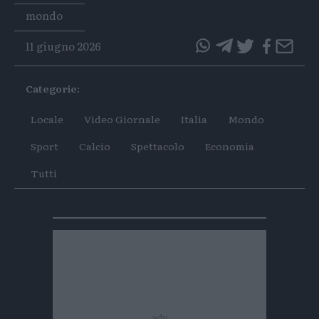
Tags
mondo
11 giugno 2026
questo
questo
articolo
articolo
Categorie:
su
su
Whatsapp
Telegram
Locale
Video Giornale
Italia
Mondo
Sport
Calcio
Spettacolo
Economia
Tutti