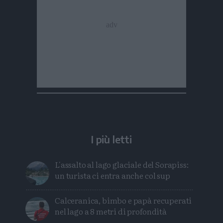
I più letti
L'assalto al lago glaciale del Sorapiss:
un turista ci entra anche col sup
Calceranica, bimbo e papà recuperati
nel lago a 8 metri di profondità