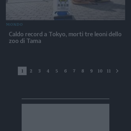
MONDO
Caldo record a Tokyo, morti tre leoni dello
zoo di Tama
1
2
3
4
5
6
7
8
9
10
11
succe