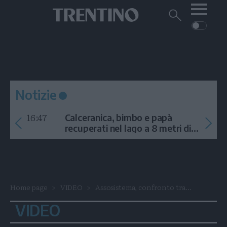
Me
Trentino
Cerca
su
Trentino
Cerca
su
Navigazione
Home
MONTAGNA
Trentino
principale
Facebook
Twitt
I
AMBIENTE
EVENTI
CRONACA
GARDA
CULTURA
PODCAST
Notizie
FOTO
Altre
16:47
Calceranica, bimbo e papà
VIDEO
recuperati nel lago a 8 metri di
profondità
GENERAZIONI
ITALIA-MONDO
Home page
VIDEO
Assosistema, confronto tra...
VIDEO