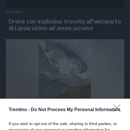
MONDO
Drone con esplosivo trovato all'aeroporto
di Lipsia vicino ad aereo ucraino
ITALIA
Trentino -
Do Not Process My Personal Information
Cervino, frana sulla parete sud: nessuna
persona coinvolta
If you wish to opt-out of the sale, sharing to third parties, or
processing of your personal or sensitive information for