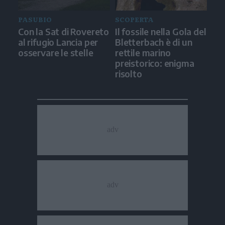
PASUBIO
SCOPERTA
Con la Sat di Rovereto
Il fossile nella Gola del
al rifugio Lancia per
Bletterbach è di un
osservare le stelle
rettile marino
preistorico: enigma
risolto