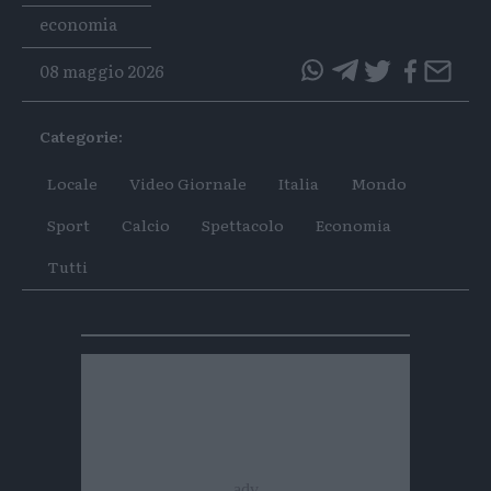
Tags
economia
08 maggio 2026
questo
questo
articolo
articolo
Categorie:
su
su
Whatsapp
Telegram
Locale
Video Giornale
Italia
Mondo
Sport
Calcio
Spettacolo
Economia
Tutti