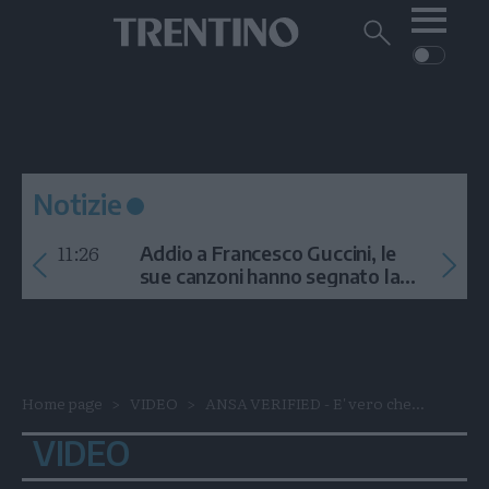
Me
Trentino
Cerca
su
Trentino
Cerca
su
Navigazione
Home
MONTAGNA
Trentino
principale
Facebook
Twitt
I
AMBIENTE
EVENTI
CRONACA
GARDA
CULTURA
PODCAST
Notizie
FOTO
Altre
11:26
Addio a Francesco Guccini, le
VIDEO
sue canzoni hanno segnato la
storia
GENERAZIONI
ITALIA-MONDO
Home page
VIDEO
ANSA VERIFIED - E' vero che...
VIDEO