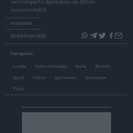
nel comparto dipendono da fattori
incontrollabili
Tags
economia
20 febbraio 2025
questo
questo
articolo
articolo
Categorie:
su
su
Whatsapp
Telegram
Locale
Video Giornale
Italia
Mondo
Sport
Calcio
Spettacolo
Economia
Tutti