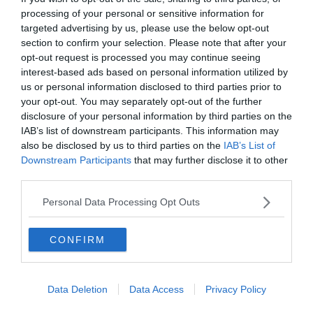
Sparatoria in una scuola in Thailandia, i
processing of your personal or sensitive information for
soccorsi sul posto
targeted advertising by us, please use the below opt-out
section to confirm your selection. Please note that after your
opt-out request is processed you may continue seeing
interest-based ads based on personal information utilized by
us or personal information disclosed to third parties prior to
your opt-out. You may separately opt-out of the further
disclosure of your personal information by third parties on the
IAB’s list of downstream participants. This information may
also be disclosed by us to third parties on the
IAB’s List of
Downstream Participants
that may further disclose it to other
third parties.
Personal Data Processing Opt Outs
MONDO
Nuovo video su Crans-Montana, i giovani
CONFIRM
cercano di sfondare le vetrate
Data Deletion
Data Access
Privacy Policy