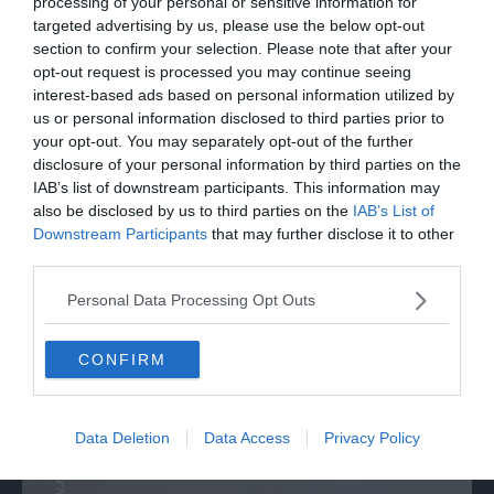
burocrazia, progetto pilota in Veneto
processing of your personal or sensitive information for
targeted advertising by us, please use the below opt-out
section to confirm your selection. Please note that after your
opt-out request is processed you may continue seeing
interest-based ads based on personal information utilized by
us or personal information disclosed to third parties prior to
your opt-out. You may separately opt-out of the further
disclosure of your personal information by third parties on the
IAB’s list of downstream participants. This information may
also be disclosed by us to third parties on the
IAB’s List of
Downstream Participants
that may further disclose it to other
third parties.
SPETTACOLO
Personal Data Processing Opt Outs
Al via il Locarno Film Festival, premiata
Isabella Rossellini con l'Excellence Award
CONFIRM
Data Deletion
Data Access
Privacy Policy