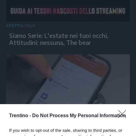
SPETTACOLO
Siamo Serie: L'estate nei tuoi occhi,
Attitudini: nessuna, The bear
Trentino -
Do Not Process My Personal Information
ITALIA
La fibra aiuta l'IA ad abbattere la
If you wish to opt-out of the sale, sharing to third parties, or