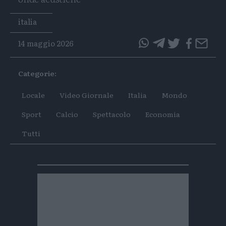
Tags
italia
14 maggio 2026
questo
questo
articolo
articolo
Categorie:
su
su
Whatsapp
Telegram
Locale
Video Giornale
Italia
Mondo
Sport
Calcio
Spettacolo
Economia
Tutti