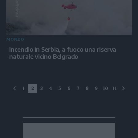
MONDO
Incendio in Serbia, a fuoco una riserva
naturale vicino Belgrado
1
2
3
4
5
6
7
8
9
10
11
precedente
succe