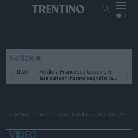
Me
Trentino
Cerca
su
Trentino
Cerca
su
Navigazione
Home
MONTAGNA
Trentino
principale
Facebook
Twitt
I
AMBIENTE
EVENTI
CRONACA
GARDA
CULTURA
PODCAST
Notizie
FOTO
Altre
11:26
Addio a Francesco Guccini, le
VIDEO
sue canzoni hanno segnato la
storia
GENERAZIONI
ITALIA-MONDO
Home page
VIDEO
Ansa VERIFIED - E' vero che il Wi-
Fi...
VIDEO