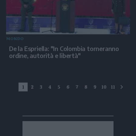
MONDO
De la Espriella: "In Colombia torneranno
ordine, autorità e libertà"
1
2
3
4
5
6
7
8
9
10
11
succe