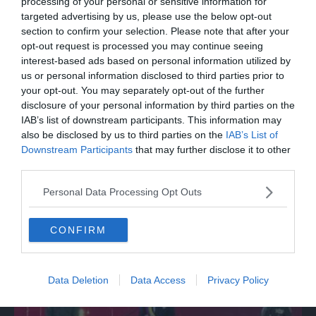
commozione a Pavana
processing of your personal or sensitive information for
targeted advertising by us, please use the below opt-out
section to confirm your selection. Please note that after your
opt-out request is processed you may continue seeing
interest-based ads based on personal information utilized by
us or personal information disclosed to third parties prior to
your opt-out. You may separately opt-out of the further
disclosure of your personal information by third parties on the
IAB’s list of downstream participants. This information may
also be disclosed by us to third parties on the
IAB’s List of
Downstream Participants
that may further disclose it to other
third parties.
MONDO
Personal Data Processing Opt Outs
Da Bolzano alla Mongolia con una Panda
da 150 euro
CONFIRM
Data Deletion
Data Access
Privacy Policy