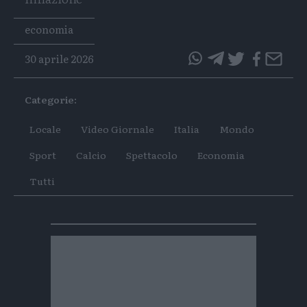
Tags
economia
30 aprile 2026
questo
questo
articolo
articolo
Categorie:
su
su
Whatsapp
Telegram
Locale
Video Giornale
Italia
Mondo
Sport
Calcio
Spettacolo
Economia
Tutti