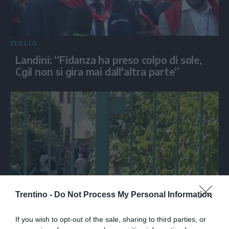
ITALIA
Landini: “Fidanza ha preso colpo di sole,
Cgil non si gira mai dall'altra parte”
Trentino -
Do Not Process My Personal Information
SPETTACOLO
Ultimo saluto a Guccini tra applausi e
If you wish to opt-out of the sale, sharing to third parties, or