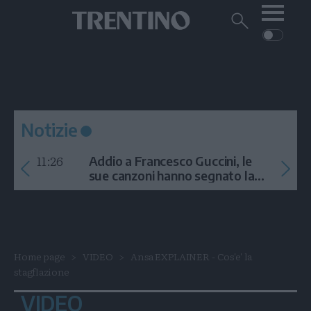
Me
Trentino
Cerca
su
Trentino
Cerca
su
Navigazione
Home
MONTAGNA
Trentino
principale
Facebook
Twitt
I
AMBIENTE
EVENTI
CRONACA
GARDA
CULTURA
PODCAST
Notizie
FOTO
Altre
11:26
Addio a Francesco Guccini, le
VIDEO
sue canzoni hanno segnato la
storia
GENERAZIONI
ITALIA-MONDO
Home page
VIDEO
Ansa EXPLAINER - Cos'e' la
stagflazione
VIDEO