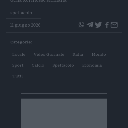
Tags
spettacolo
11 giugno 2026
questo
questo
articolo
articolo
Categorie:
su
su
Whatsapp
Telegram
Locale
Video Giornale
Italia
Mondo
Sport
Calcio
Spettacolo
Economia
Tutti