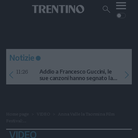
Me
Trentino
Cerca
su
Trentino
Cerca
su
Navigazione
Home
MONTAGNA
Trentino
principale
Facebook
Twitt
I
AMBIENTE
EVENTI
CRONACA
GARDA
CULTURA
PODCAST
Notizie
FOTO
Altre
11:26
Addio a Francesco Guccini, le
VIDEO
sue canzoni hanno segnato la
storia
GENERAZIONI
ITALIA-MONDO
Home page
VIDEO
Anna Valle la Taormina Film
Festival:...
VIDEO