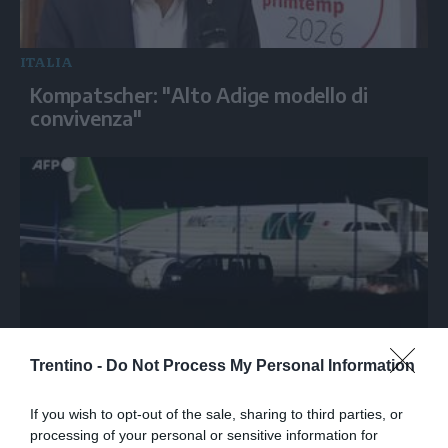
ITALIA
Kompatscher: "Alto Adige modello di
convivenza"
Trentino -
Do Not Process My Personal Information
MONDO
Drone con esplosivo trovato all'aeroporto
If you wish to opt-out of the sale, sharing to third parties, or
di Lipsia vicino ad aereo ucraino
processing of your personal or sensitive information for