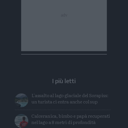
I più letti
L'assalto al lago glaciale del Sorapiss:
un turista ci entra anche col sup
Calceranica, bimbo e papà recuperati
nel lago a 8 metri di profondità