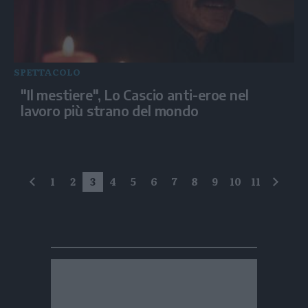
SPETTACOLO
"Il mestiere", Lo Cascio anti-eroe nel
lavoro più strano del mondo
1
2
3
4
5
6
7
8
9
10
11
precedente
succe