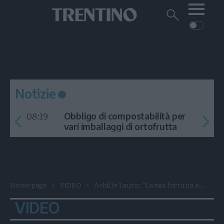
Me
Trentino
Cerca
su
Trentino
Cerca
su
Navigazione
Home
MONTAGNA
Trentino
principale
Facebook
Twitt
I
AMBIENTE
EVENTI
CRONACA
GARDA
CULTURA
PODCAST
Notizie
FOTO
Altre
08:19
Obbligo di compostabilità per
VIDEO
vari imballaggi di ortofrutta
GENERAZIONI
ITALIA-MONDO
Home page
VIDEO
Achille Lauro: “La mia fortuna è...
VIDEO