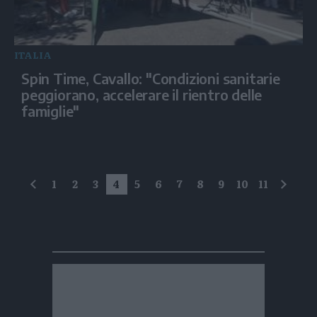
ITALIA
Spin Time, Cavallo: "Condizioni sanitarie
peggiorano, accelerare il rientro delle
famiglie"
1
2
3
4
5
6
7
8
9
10
11
precedente
succe