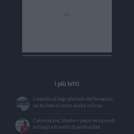
I più letti
L'assalto al lago glaciale del Sorapiss:
un turista ci entra anche col sup
Calceranica, bimbo e papà recuperati
nel lago a 8 metri di profondità