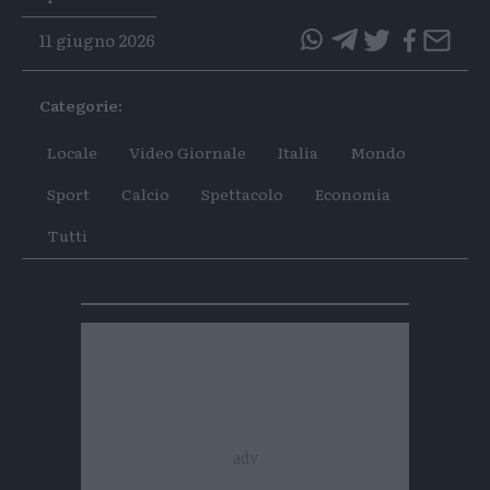
11 giugno 2026
questo
questo
articolo
articolo
Categorie:
su
su
Whatsapp
Telegram
Locale
Video Giornale
Italia
Mondo
Sport
Calcio
Spettacolo
Economia
Tutti