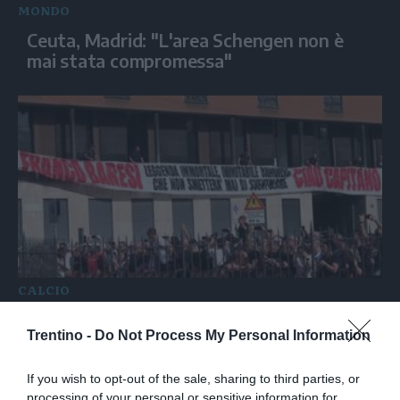
MONDO
Ceuta, Madrid: "L'area Schengen non è
mai stata compromessa"
CALCIO
Funerali Baresi, il ricordo di ex compagni e
Trentino -
Do Not Process My Personal Information
istituzioni: "Era un padre, un'icona del
calcio"
If you wish to opt-out of the sale, sharing to third parties, or
processing of your personal or sensitive information for