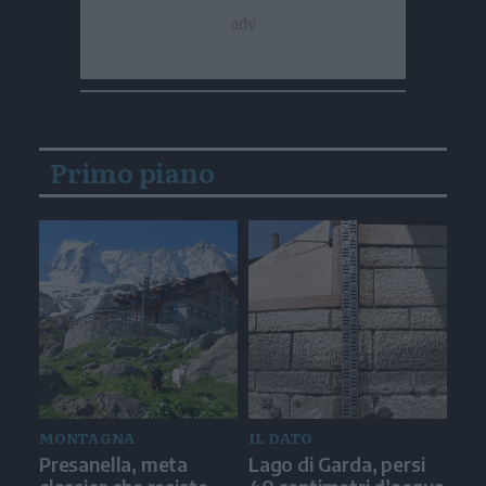
Primo piano
MONTAGNA
IL DATO
Presanella, meta
Lago di Garda, persi