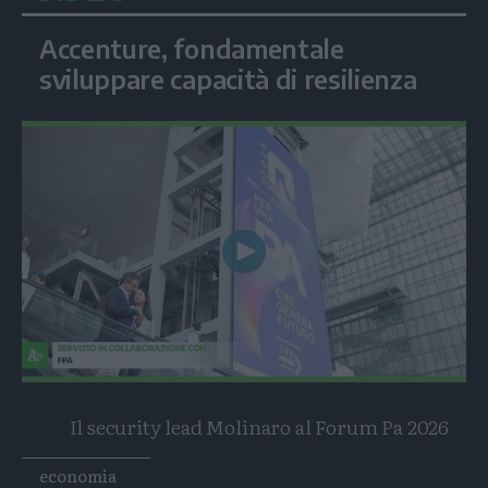
Accenture, fondamentale
sviluppare capacità di resilienza
Play
Video
Il security lead Molinaro al Forum Pa 2026
Tags
economia