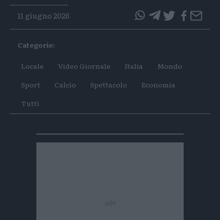
11 giugno 2026
questo
questo
articolo
articolo
Categorie:
su
su
Whatsapp
Telegram
Locale
Video Giornale
Italia
Mondo
Sport
Calcio
Spettacolo
Economia
Tutti