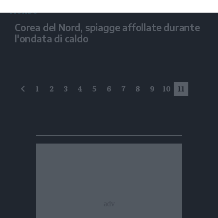
MONDO
Corea del Nord, spiagge affollate durante
l'ondata di caldo
1
2
3
4
5
6
7
8
9
10
11
precedente