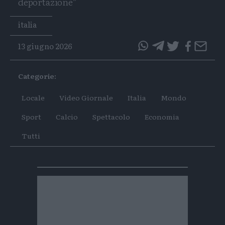
deportazione”
Tags
italia
13 giugno 2026
questo
questo
articolo
articolo
Categorie:
su
su
Whatsapp
Telegram
Locale
Video Giornale
Italia
Mondo
Sport
Calcio
Spettacolo
Economia
Tutti