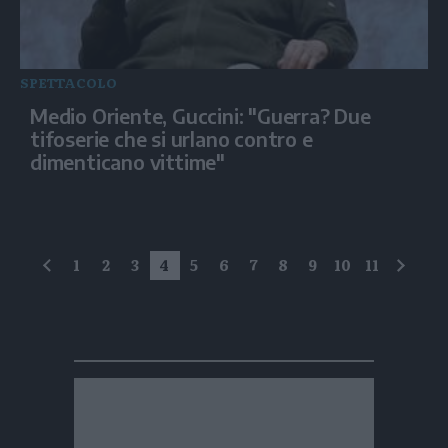
SPETTACOLO
Medio Oriente, Guccini: "Guerra? Due
tifoserie che si urlano contro e
dimenticano vittime"
1
2
3
4
5
6
7
8
9
10
11
precedente
succe