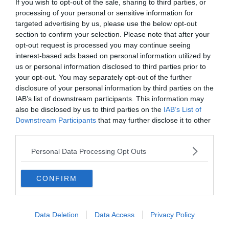
Armony, Mastandrea diretto da Albertini
If you wish to opt-out of the sale, sharing to third parties, or
presenta la sua famiglia diversa ma felice
processing of your personal or sensitive information for
targeted advertising by us, please use the below opt-out
section to confirm your selection. Please note that after your
opt-out request is processed you may continue seeing
interest-based ads based on personal information utilized by
us or personal information disclosed to third parties prior to
your opt-out. You may separately opt-out of the further
disclosure of your personal information by third parties on the
IAB’s list of downstream participants. This information may
also be disclosed by us to third parties on the
IAB’s List of
Downstream Participants
that may further disclose it to other
third parties.
SPETTACOLO
Personal Data Processing Opt Outs
Joni Sighvatsson: "Il cinema italiano ha
disegnato la mia visione del mondo e del
CONFIRM
cinema"
Data Deletion
Data Access
Privacy Policy