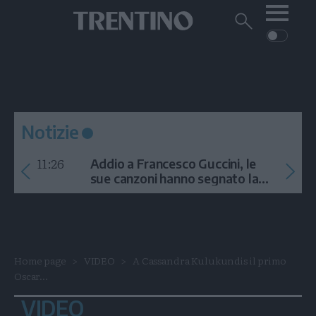
Me
Trentino
Cerca
su
Trentino
Cerca
su
Navigazione
Home
MONTAGNA
Trentino
principale
Facebook
Twitt
I
AMBIENTE
EVENTI
CRONACA
GARDA
CULTURA
PODCAST
Notizie
FOTO
Altre
11:26
Addio a Francesco Guccini, le
VIDEO
sue canzoni hanno segnato la
storia
GENERAZIONI
ITALIA-MONDO
Home page
VIDEO
A Cassandra Kulukundis il primo
Oscar...
VIDEO