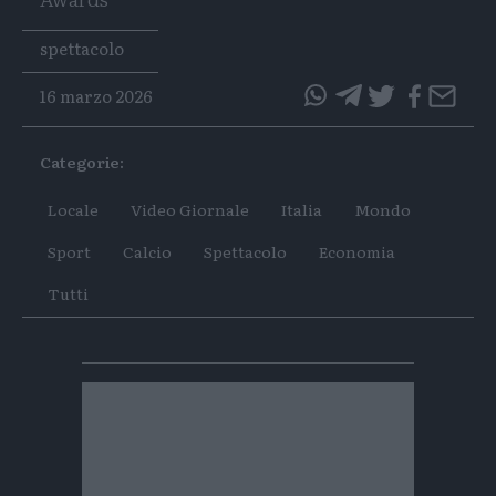
Tags
spettacolo
16 marzo 2026
questo
questo
articolo
articolo
Categorie:
su
su
Whatsapp
Telegram
Locale
Video Giornale
Italia
Mondo
Sport
Calcio
Spettacolo
Economia
Tutti