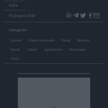
Tags
italia
02 giugno 2026
questo
questo
articolo
articolo
Categorie:
su
su
Whatsapp
Telegram
Locale
Video Giornale
Italia
Mondo
Sport
Calcio
Spettacolo
Economia
Tutti