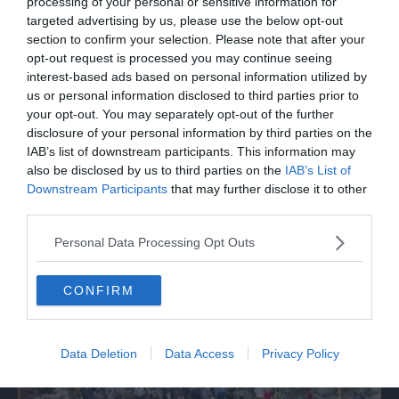
processing of your personal or sensitive information for
targeted advertising by us, please use the below opt-out
section to confirm your selection. Please note that after your
opt-out request is processed you may continue seeing
interest-based ads based on personal information utilized by
us or personal information disclosed to third parties prior to
your opt-out. You may separately opt-out of the further
disclosure of your personal information by third parties on the
IAB’s list of downstream participants. This information may
also be disclosed by us to third parties on the
IAB’s List of
Downstream Participants
that may further disclose it to other
third parties.
ITALIA
Val Badia, colata di fango a San Vigilio di
Personal Data Processing Opt Outs
Marebbe
CONFIRM
Data Deletion
Data Access
Privacy Policy