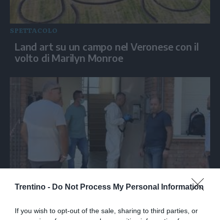
SPETTACOLO
Land art su un campo nel Veronese con il
volto di Marilyn Monroe
ITALIA
Trentino -
Do Not Process My Personal Information
Trentenne ucciso a coltellate dopo una
lite in casa nel Modenese
If you wish to opt-out of the sale, sharing to third parties, or