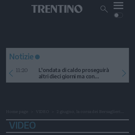
Me
Trentino
Cerca
su
Trentino
Cerca
su
Navigazione
Home
MONTAGNA
Trentino
principale
Facebook
Twitt
I
AMBIENTE
EVENTI
CRONACA
GARDA
CULTURA
PODCAST
Notizie
FOTO
Altre
11:20
L'ondata di caldo proseguirà
VIDEO
altri dieci giorni ma con
temporali
GENERAZIONI
ITALIA-MONDO
Home page
VIDEO
2 giugno, la corsa dei Bersaglieri...
VIDEO