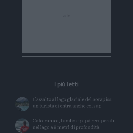
I più letti
L'assalto al lago glaciale del Sorapiss:
un turista ci entra anche col sup
Calceranica, bimbo e papà recuperati
nel lago a 8 metri di profondità