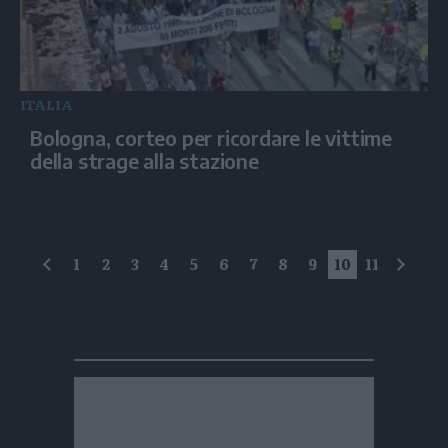
ITALIA
Bologna, corteo per ricordare le vittime
della strage alla stazione
1
2
3
4
5
6
7
8
9
10
11
precedente
succe