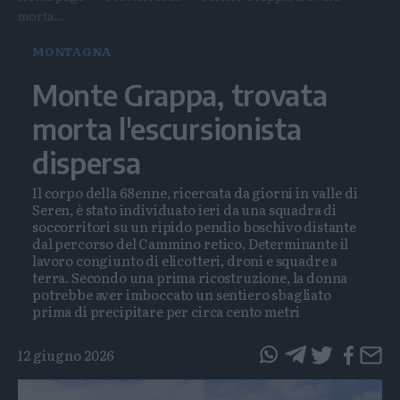
morta...
MONTAGNA
Monte Grappa, trovata
morta l'escursionista
dispersa
Il corpo della 68enne, ricercata da giorni in valle di
Seren, è stato individuato ieri da una squadra di
soccorritori su un ripido pendio boschivo distante
dal percorso del Cammino retico. Determinante il
lavoro congiunto di elicotteri, droni e squadre a
terra. Secondo una prima ricostruzione, la donna
potrebbe aver imboccato un sentiero sbagliato
prima di precipitare per circa cento metri
12 giugno 2026
questo
questo
articolo
articolo