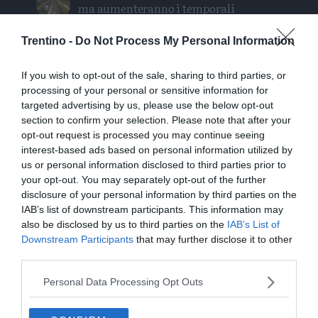
ma aumenteranno i temporali
Trentino -
Do Not Process My Personal Information
Tragedia in piscina: perde la vita un
ragazzo di Trento
If you wish to opt-out of the sale, sharing to third parties, or
processing of your personal or sensitive information for
Morto Mattia Maestri: aveva 13 anni, in
targeted advertising by us, please use the below opt-out
coma dal 2017 dopo un formaggio
section to confirm your selection. Please note that after your
contaminato
opt-out request is processed you may continue seeing
interest-based ads based on personal information utilized by
Tragedia sul Latemar: quattordicenne
us or personal information disclosed to third parties prior to
precipita e muore
your opt-out. You may separately opt-out of the further
disclosure of your personal information by third parties on the
IAB’s list of downstream participants. This information may
also be disclosed by us to third parties on the
IAB’s List of
Downstream Participants
that may further disclose it to other
third parties.
Personal Data Processing Opt Outs