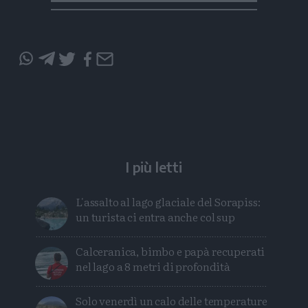
Condividi
Condividi
Twitter
Condividi
Mail
questo
questo
articolo
articolo
su
su
Whatsapp
Telegram
I più letti
L'assalto al lago glaciale del Sorapiss:
un turista ci entra anche col sup
Calceranica, bimbo e papà recuperati
nel lago a 8 metri di profondità
Solo venerdì un calo delle temperature