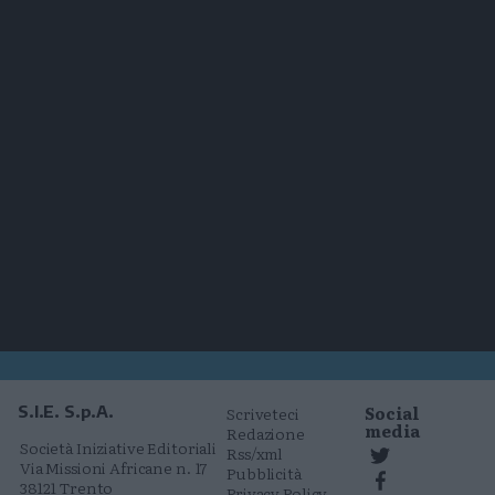
Social
S.I.E. S.p.A.
Scriveteci
media
Redazione
Società Iniziative Editoriali
Rss/xml
Via Missioni Africane n. 17
Pubblicità
38121 Trento
Privacy Policy